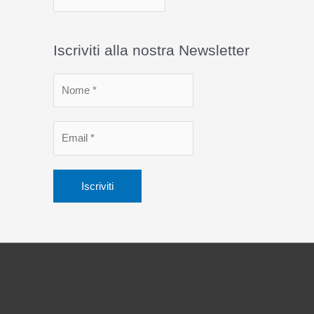
r
c
Iscriviti alla nostra Newsletter
h
i
v
i