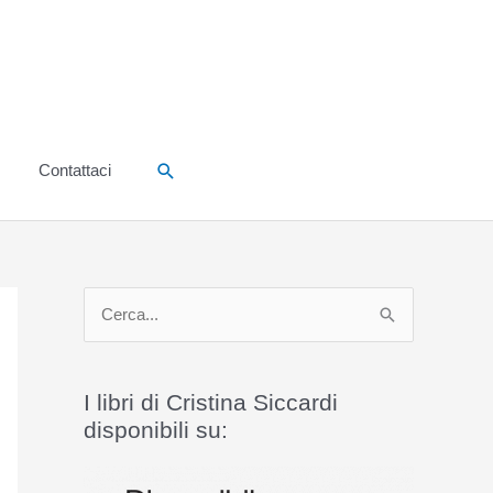
Cerca
Contattaci
C
e
r
I libri di Cristina Siccardi
c
disponibili su:
a
: