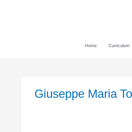
Vai
al
contenuto
Home
Curriculum
Giuseppe Maria T