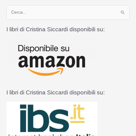
e
C
quella
pagana
e
di
r
I libri di Cristina Siccardi disponibili su:
Halloween
c
a
:
I libri di Cristina Siccardi disponibili su: