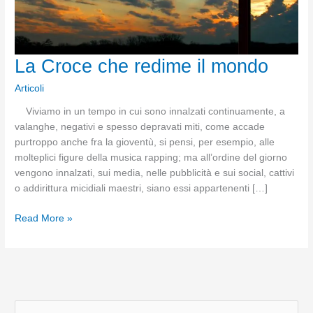
La Croce che redime il mondo
Articoli
Viviamo in un tempo in cui sono innalzati continuamente, a
valanghe, negativi e spesso depravati miti, come accade
purtroppo anche fra la gioventù, si pensi, per esempio, alle
molteplici figure della musica rapping; ma all’ordine del giorno
vengono innalzati, sui media, nelle pubblicità e sui social, cattivi
o addirittura micidiali maestri, siano essi appartenenti […]
La
Read More »
Croce
che
redime
il
mondo
C