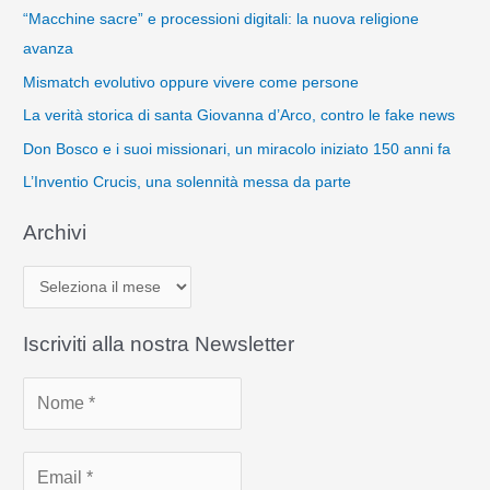
“Macchine sacre” e processioni digitali: la nuova religione
avanza
Mismatch evolutivo oppure vivere come persone
La verità storica di santa Giovanna d’Arco, contro le fake news
Don Bosco e i suoi missionari, un miracolo iniziato 150 anni fa
L’Inventio Crucis, una solennità messa da parte
Archivi
A
r
c
Iscriviti alla nostra Newsletter
h
i
v
i