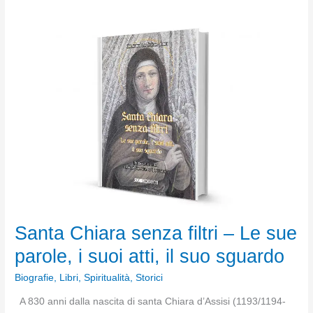
Parsifal
e
alpinista
di
Cristo
Santa Chiara senza filtri – Le sue
parole, i suoi atti, il suo sguardo
Biografie
,
Libri
,
Spiritualità
,
Storici
A 830 anni dalla nascita di santa Chiara d’Assisi (1193/1194-