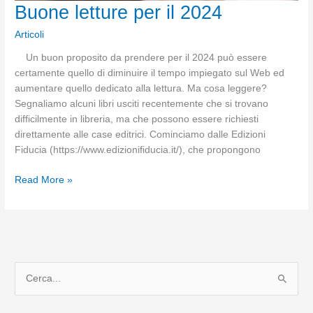
Buone letture per il 2024
Articoli
Un buon proposito da prendere per il 2024 può essere
certamente quello di diminuire il tempo impiegato sul Web ed
aumentare quello dedicato alla lettura. Ma cosa leggere?
Segnaliamo alcuni libri usciti recentemente che si trovano
difficilmente in libreria, ma che possono essere richiesti
direttamente alle case editrici. Cominciamo dalle Edizioni
Fiducia (https://www.edizionifiducia.it/), che propongono
Buone
Read More »
letture
per
il
2024
C
e
r