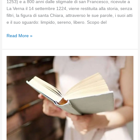
1253) e a 800 anni dalle stigmate di san Francesco, ricevute a
La Verna il 14 settembre 1224, viene restituita alla storia, senza
filtri, la figura di santa Chiara, attraverso le sue parole, i suoi atti
e il suo sguardo: limpido, sereno, libero. Scopo del
Santa
Read More »
Chiara
senza
filtri
–
Le
sue
parole,
i
suoi
atti,
il
suo
sguardo