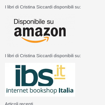
l’Arte
r
I libri di Cristina Siccardi disponibili su:
sacra
c
medioevale
a
:
I libri di Cristina Siccardi disponibili su:
Articoli recenti