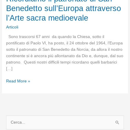
Benedetto sull’Europa attraverso
l’Arte sacra medioevale
Articoli
Sono trascorsi 67 anni da quando la Chiesa, sotto il
pontificato di Paolo VI, ha posto, il 24 ottobre del 1964, l’Europa
sotto il patronato di San Benedetto da Norcia; da allora il nostro
continente si è ancora più allontanato da Dio e, dunque, dal suo
patrono. Questi nostri difficili tempi ricordano quelli barbarici
[…]
Ricordiamo
Read More »
il
patronato
di
San
Benedetto
C
sull’Europa
attraverso
e