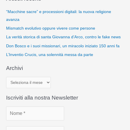
“Macchine sacre” e processioni digitali: la nuova religione
avanza
Mismatch evolutivo oppure vivere come persone
La verità storica di santa Giovanna d’Arco, contro le fake news
Don Bosco e i suoi missionari, un miracolo iniziato 150 anni fa
L’Inventio Crucis, una solennità messa da parte
Archivi
A
r
c
Iscriviti alla nostra Newsletter
h
i
v
i