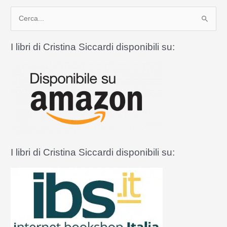
anche
C
se
perseguitata
e
r
I libri di Cristina Siccardi disponibili su:
c
a
:
I libri di Cristina Siccardi disponibili su: