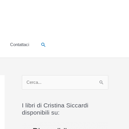
Cerca
Contattaci
C
e
r
I libri di Cristina Siccardi
c
disponibili su:
a
: