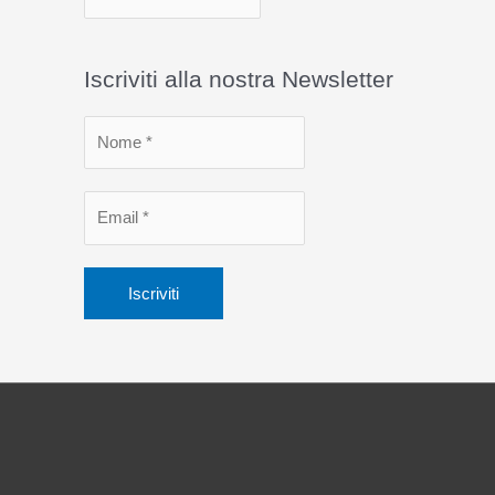
r
c
Iscriviti alla nostra Newsletter
h
i
v
i