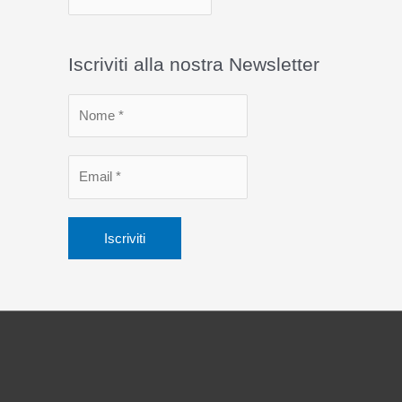
r
c
Iscriviti alla nostra Newsletter
h
i
v
i