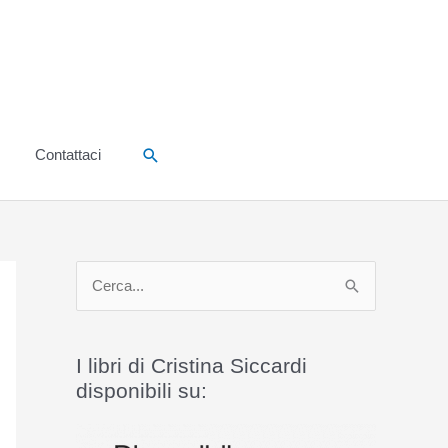
Cerca
Contattaci
C
e
r
I libri di Cristina Siccardi
c
disponibili su:
a
: