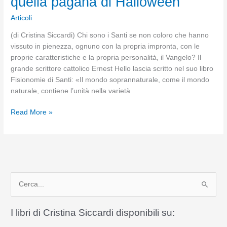
quella pagana di Halloween
Articoli
(di Cristina Siccardi) Chi sono i Santi se non coloro che hanno
vissuto in pienezza, ognuno con la propria impronta, con le
proprie caratteristiche e la propria personalità, il Vangelo? Il
grande scrittore cattolico Ernest Hello lascia scritto nel suo libro
Fisionomie di Santi: «Il mondo soprannaturale, come il mondo
naturale, contiene l’unità nella varietà
La
Read More »
festa
cristiana
di
Ognissanti
e
C
quella
pagana
e
di
r
I libri di Cristina Siccardi disponibili su:
Halloween
c