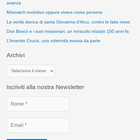
avanza
Mismatch evolutivo oppure vivere come persone
La verità storica di santa Giovanna d’Arco, contro le fake news
Don Bosco e i suoi missionari, un miracolo iniziato 150 anni fa
L’Inventio Crucis, una solennità messa da parte
Archivi
A
r
c
Iscriviti alla nostra Newsletter
h
i
v
i