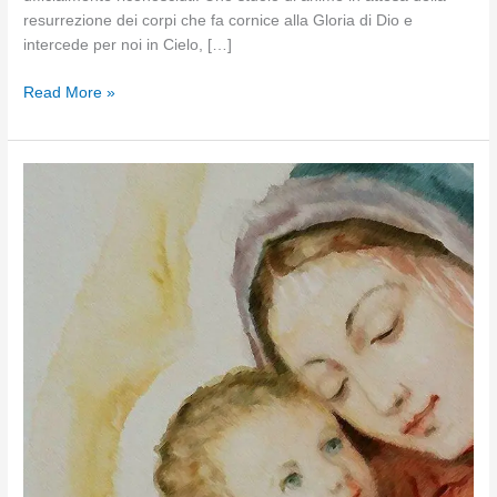
resurrezione dei corpi che fa cornice alla Gloria di Dio e
intercede per noi in Cielo, […]
La
Read More »
celebrazione
della
gloria
e
dell’onore
dei
Santi,
il
giorno
prima
della
memoria
dei
defunti