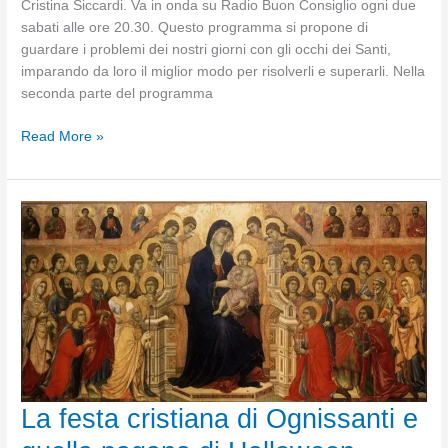
Cristina Siccardi. Va in onda su Radio Buon Consiglio ogni due
sabati alle ore 20.30. Questo programma si propone di
guardare i problemi dei nostri giorni con gli occhi dei Santi,
imparando da loro il miglior modo per risolverli e superarli. Nella
seconda parte del programma
Andar
Read More »
oltre
gl'inganni
La festa cristiana di Ognissanti e