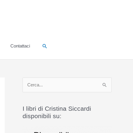
Cerca
Contattaci
C
e
r
I libri di Cristina Siccardi
c
disponibili su:
a
: