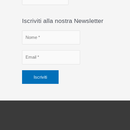
r
c
Iscriviti alla nostra Newsletter
h
i
v
i