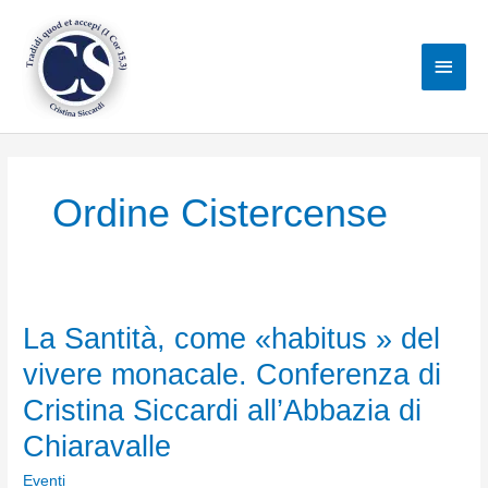
Vai
al
Men
contenuto
princ
Ordine Cistercense
La Santità, come «habitus » del
vivere monacale. Conferenza di
Cristina Siccardi all’Abbazia di
Chiaravalle
Eventi