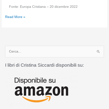
Fonte: Europa Cristiana – 20 dicembre 2022
La
Read More »
Santità,
come
«habitus
»
del
C
vivere
monacale.
e
Conferenza
r
I libri di Cristina Siccardi disponibili su:
di
c
Cristina
a
Siccardi
all’Abbazia
:
di
Chiaravalle