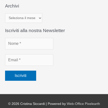
Archivi
A
r
c
Iscriviti alla nostra Newsletter
h
i
v
i
© 2026
Cristina Siccardi
| Powered by
Web-Office Pixelearth