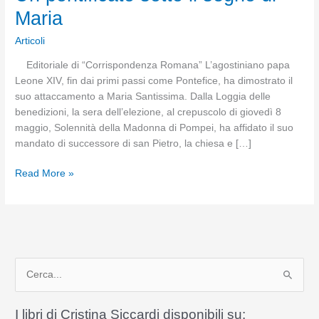
Maria
Articoli
Editoriale di “Corrispondenza Romana” L’agostiniano papa
Leone XIV, fin dai primi passi come Pontefice, ha dimostrato il
suo attaccamento a Maria Santissima. Dalla Loggia delle
benedizioni, la sera dell’elezione, al crepuscolo di giovedì 8
maggio, Solennità della Madonna di Pompei, ha affidato il suo
mandato di successore di san Pietro, la chiesa e […]
Un
Read More »
pontificato
sotto
il
segno
di
C
Maria
e
r
I libri di Cristina Siccardi disponibili su: