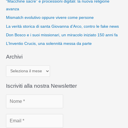
“Macchine sacre” e processioni digitali: la nuova religione
avanza
Mismatch evolutivo oppure vivere come persone
La verità storica di santa Giovanna d’Arco, contro le fake news
Don Bosco e i suoi missionari, un miracolo iniziato 150 anni fa
L’Inventio Crucis, una solennità messa da parte
Archivi
A
r
c
Iscriviti alla nostra Newsletter
h
i
v
i