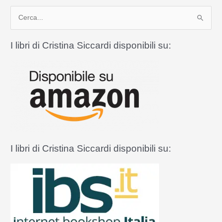
più
C
dei
Santi
e
r
I libri di Cristina Siccardi disponibili su:
c
a
:
I libri di Cristina Siccardi disponibili su: