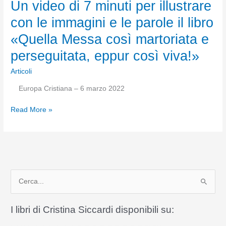
Un video di 7 minuti per illustrare
con le immagini e le parole il libro
«Quella Messa così martoriata e
perseguitata, eppur così viva!»
Articoli
Europa Cristiana – 6 marzo 2022
Un
Read More »
video
di
7
minuti
per
C
illustrare
con
e
le
r
I libri di Cristina Siccardi disponibili su:
immagini
c
e