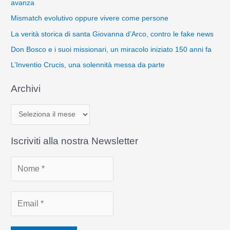
avanza
Mismatch evolutivo oppure vivere come persone
La verità storica di santa Giovanna d’Arco, contro le fake news
Don Bosco e i suoi missionari, un miracolo iniziato 150 anni fa
L’Inventio Crucis, una solennità messa da parte
Archivi
A
r
c
Iscriviti alla nostra Newsletter
h
i
v
i