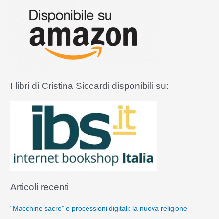
a
le
parole
:
il
libro
«Quella
Messa
così
martoriata
I libri di Cristina Siccardi disponibili su:
e
perseguitata,
eppur
così
viva!»
Articoli recenti
“Macchine sacre” e processioni digitali: la nuova religione