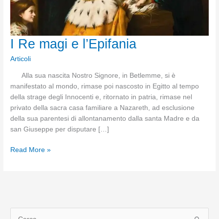
I Re magi e l’Epifania
Articoli
Alla sua nascita Nostro Signore, in Betlemme, si è
manifestato al mondo, rimase poi nascosto in Egitto al tempo
della strage degli Innocenti e, ritornato in patria, rimase nel
privato della sacra casa familiare a Nazareth, ad esclusione
della sua parentesi di allontanamento dalla santa Madre e da
san Giuseppe per disputare […]
I
Read More »
Re
magi
e
l’Epifania
C