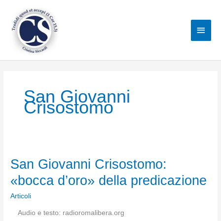
Vai
al
Men
contenuto
princ
San Giovanni
Crisostomo
San Giovanni Crisostomo:
«bocca d’oro» della predicazione
Articoli
Audio e testo: radioromalibera.org