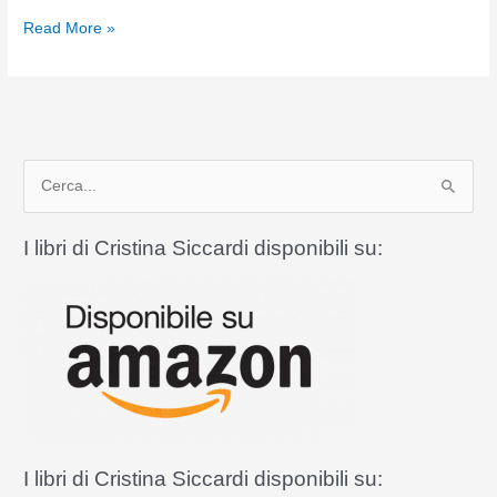
San
Read More »
Giovanni
Crisostomo:
«bocca
d’oro»
della
C
predicazione
e
r
I libri di Cristina Siccardi disponibili su:
c
a
:
I libri di Cristina Siccardi disponibili su: