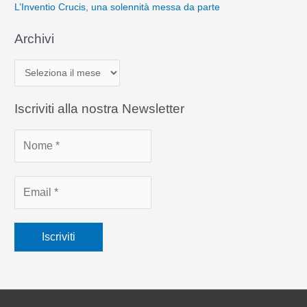
L’Inventio Crucis, una solennità messa da parte
Archivi
A
r
c
Iscriviti alla nostra Newsletter
h
i
v
i