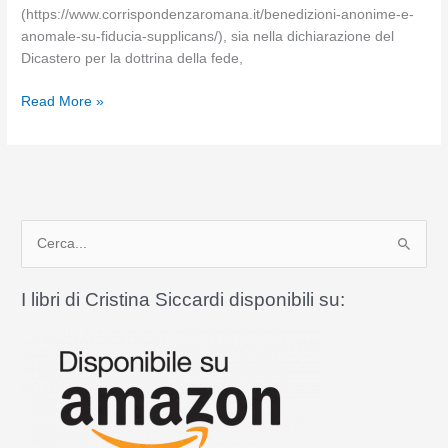
(https://www.corrispondenzaromana.it/benedizioni-anonime-e-
anomale-su-fiducia-supplicans/), sia nella dichiarazione del
Dicastero per la dottrina della fede,
Il
Read More »
peccato
mortale
è
un
diritto?
C
e
r
I libri di Cristina Siccardi disponibili su:
c
a
: