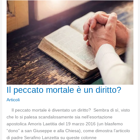
una
discepola
amata
da
Gesù
Il peccato mortale è un diritto?
Articoli
Il peccato mortale è diventato un diritto? Sembra di sì, visto
che lo si palesa scandalosamente sia nell’esortazione
apostolica Amoris Laetitia del 19 marzo 2016 (un blasfemo
“dono” a san Giuseppe e alla Chiesa), come dimostra l’articolo
di padre Serafino Lanzetta su queste colonne