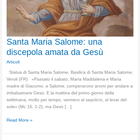
Santa Maria Salome: una
discepola amata da Gesù
Articoli
Statua di Santa Maria Salome, Basilica di Santa Maria Salome,
Veroli (FR) «Passato il sabato, Maria Maddalena e Maria
madre di Giacomo, e Salome, comperarono aromi per andare a
imbalsamare Gesù. E la mattina del primo giorno della
settimana, molto per tempo, vennero al sepolcro, al levar del
sole» (Mc 16, 1-2), ma Gesù […]
Santa
Read More »
Maria
Salome: