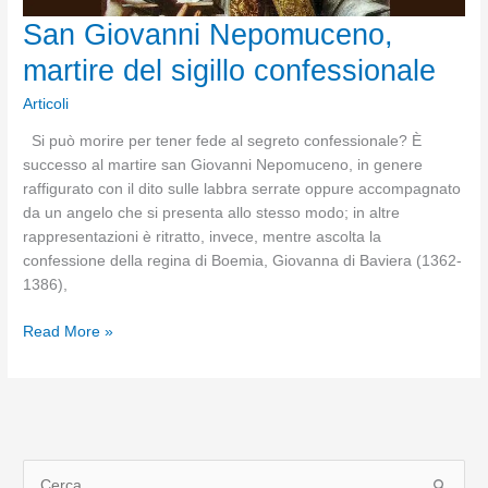
San Giovanni Nepomuceno,
martire del sigillo confessionale
Articoli
Si può morire per tener fede al segreto confessionale? È
successo al martire san Giovanni Nepomuceno, in genere
raffigurato con il dito sulle labbra serrate oppure accompagnato
da un angelo che si presenta allo stesso modo; in altre
rappresentazioni è ritratto, invece, mentre ascolta la
confessione della regina di Boemia, Giovanna di Baviera (1362-
1386),
San
Read More »
Giovanni
Nepomuceno,
martire
del
sigillo
C
confessionale