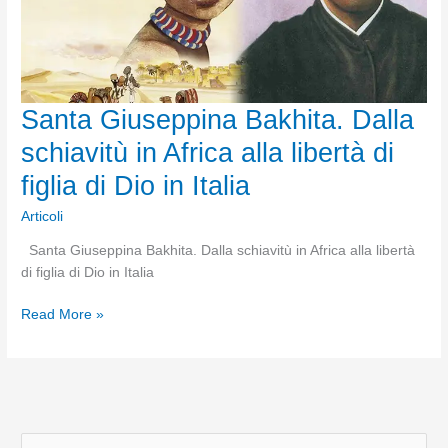
Santa Giuseppina Bakhita. Dalla
schiavitù in Africa alla libertà di
figlia di Dio in Italia
Articoli
Santa Giuseppina Bakhita. Dalla schiavitù in Africa alla libertà
di figlia di Dio in Italia
Santa
Read More »
Giuseppina
Bakhita.
Dalla
schiavitù
in
C
Africa