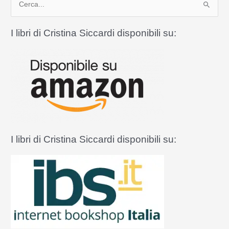
alla
e
libertà
r
I libri di Cristina Siccardi disponibili su:
di
c
figlia
a
di
Dio
:
in
Italia
I libri di Cristina Siccardi disponibili su: