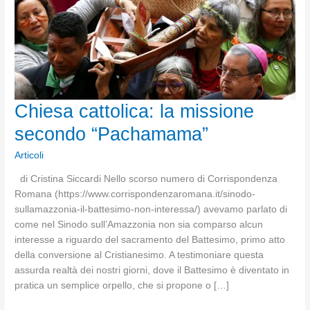
Chiesa cattolica: la missione
secondo “Pachamama”
Articoli
di Cristina Siccardi Nello scorso numero di Corrispondenza
Romana (https://www.corrispondenzaromana.it/sinodo-
sullamazzonia-il-battesimo-non-interessa/) avevamo parlato di
come nel Sinodo sull’Amazzonia non sia comparso alcun
interesse a riguardo del sacramento del Battesimo, primo atto
della conversione al Cristianesimo. A testimoniare questa
assurda realtà dei nostri giorni, dove il Battesimo è diventato in
pratica un semplice orpello, che si propone o […]