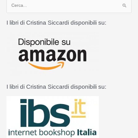
C
offese
blasfeme
e
r
I libri di Cristina Siccardi disponibili su:
c
a
:
I libri di Cristina Siccardi disponibili su: