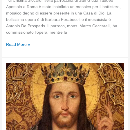
di Cristina Siccardi Nella parrocchia di San Giuda Taddeo
Apostolo a Roma è stato installato un mosaico per il battistero,
mosaico degno di essere presente in una Casa di Dio. La
bellissima opera è di Barbara Ferabecoli e il mosaicista è
Antonio De Prosperis. Il parroco, mons. Marco Ceccarelli, ha
commissionato l’opera, mentre la
Sinodo
Read More »
sull’Amazzonia:
il
Battesimo
non
interessa