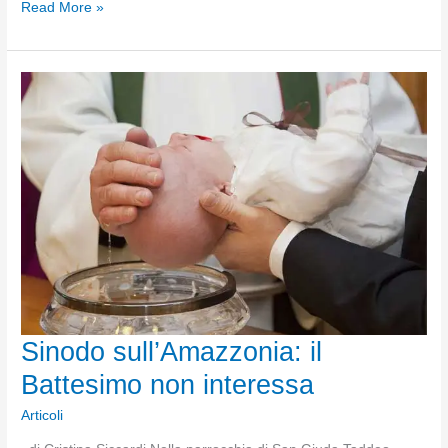
Chiesa
Read More »
cattolica:
la
missione
secondo
“Pachamama”
Sinodo sull’Amazzonia: il
Battesimo non interessa
Articoli