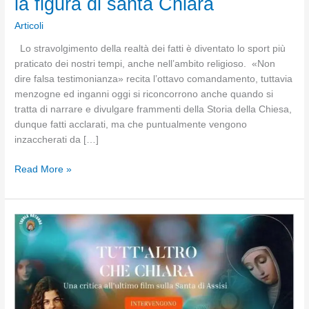
la figura di santa Chiara
Articoli
Lo stravolgimento della realtà dei fatti è diventato lo sport più
praticato dei nostri tempi, anche nell’ambito religioso. «Non
dire falsa testimonianza» recita l’ottavo comandamento, tuttavia
menzogne ed inganni oggi si riconcorrono anche quando si
tratta di narrare e divulgare frammenti della Storia della Chiesa,
dunque fatti acclarati, ma che puntualmente vengono
inzaccherati da […]
Sfigurata
Read More »
e
oltraggiata
in
un
film
la
figura
di
santa