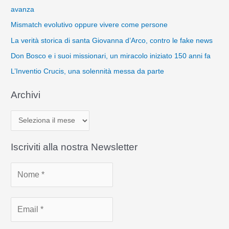
avanza
Mismatch evolutivo oppure vivere come persone
La verità storica di santa Giovanna d’Arco, contro le fake news
Don Bosco e i suoi missionari, un miracolo iniziato 150 anni fa
L’Inventio Crucis, una solennità messa da parte
Archivi
A
r
c
Iscriviti alla nostra Newsletter
h
i
v
i