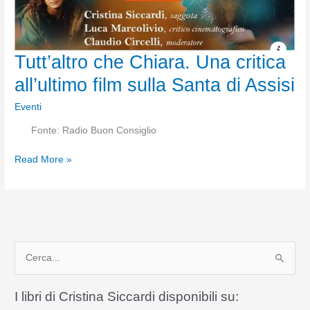
Chiara
Tutt’altro che Chiara. Una critica
all’ultimo film sulla Santa di Assisi
Eventi
Fonte: Radio Buon Consiglio
Tutt’altro
Read More »
che
Chiara.
Una
critica
all’ultimo
C
film
sulla
e
Santa
r
I libri di Cristina Siccardi disponibili su:
di
c