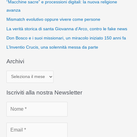
“Macchine sacre” e processioni digitali: la nuova religione
avanza
Mismatch evolutivo oppure vivere come persone
La verità storica di santa Giovanna d’Arco, contro le fake news
Don Bosco e i suoi missionari, un miracolo iniziato 150 anni fa
L’Inventio Crucis, una solennità messa da parte
Archivi
A
r
c
Iscriviti alla nostra Newsletter
h
i
v
i