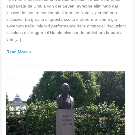
capitanata da Ursula von der Leyen, avrebbe eliminato dal
lessico del nostro continente il termine Natale, perché non
inclusivo. La gravità di questa scelta è abnorme: come già
avvenuto nelle migliori performance delle dittatoriali rivoluzioni
si voleva distruggere il Natale eliminando addirittura la parola
che […]
Il
Read More »
Natale
secondo
l’Unione
Europea