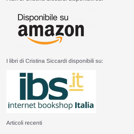
c
la
a
Chiesa
:
I libri di Cristina Siccardi disponibili su:
Articoli recenti