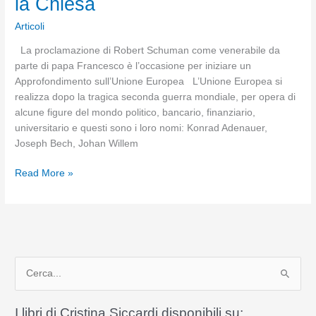
la Chiesa
Articoli
La proclamazione di Robert Schuman come venerabile da
parte di papa Francesco è l’occasione per iniziare un
Approfondimento sull’Unione Europea L’Unione Europea si
realizza dopo la tragica seconda guerra mondiale, per opera di
alcune figure del mondo politico, bancario, finanziario,
universitario e questi sono i loro nomi: Konrad Adenauer,
Joseph Bech, Johan Willem
Robert
Read More »
Schuman:
quando
il
mito
politico
C
laico
diventa
e
modello
r
I libri di Cristina Siccardi disponibili su:
per