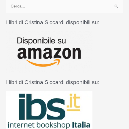
C
che
difese
e
la
r
I libri di Cristina Siccardi disponibili su:
Santa
c
Messa
a
e
il
:
santo
sacerdozio
I libri di Cristina Siccardi disponibili su: