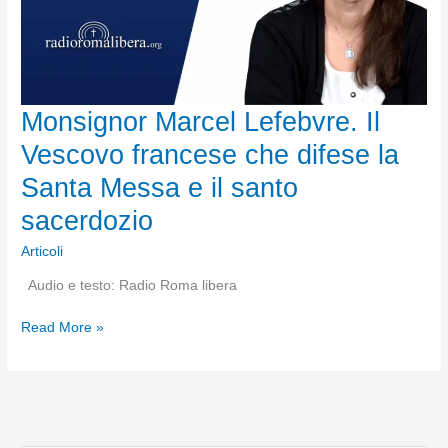
Monsignor Marcel Lefebvre. Il
Vescovo francese che difese la
Santa Messa e il santo
sacerdozio
Articoli
Audio e testo: Radio Roma libera
Monsignor
Read More »
Marcel
Lefebvre.
Il
Vescovo
francese