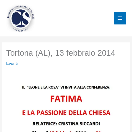
Vai
al
Men
contenuto
princ
Tortona (AL), 13 febbraio 2014
Eventi