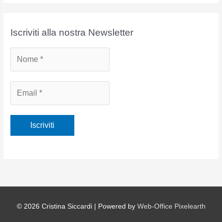
c
h
i
Iscriviti alla nostra Newsletter
v
i
© 2026
Cristina Siccardi
| Powered by
Web-Office Pixelearth