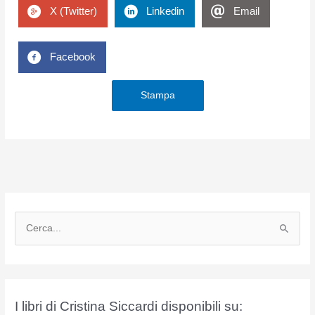
X (Twitter)
Linkedin
Email
Facebook
Stampa
C
e
r
c
a
I libri di Cristina Siccardi disponibili su: