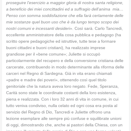
proseguire l’esercizio a maggior gloria di nostra santa religione,
a beneficio dei miei concittadini ed a suffragio dell’anima mia…
Penso con somma soddisfazione che ella farà certamente delle
mie sostanze quel buon uso che è da lungo tempo scopo dei
nostri comuni e incessanti desideri
». Così sarà. Carlo Tancredi,
eccellente amministratore della cosa pubblica e pedagogo (ha
scritto opere pedagogiche ed istruttive, tutte tese a formare
buoni cittadini e buoni cristiani), ha realizzato imprese
grandiose per il «bene comune»; Juliette si occupò
particolarmente del recupero e della conversione cristiana delle
carcerate, contribuendo in modo determinante alla riforma delle
carceri nel Regno di Sardegna. Già in vita erano chiamati
«padre e madre dei poveri», ottenendo così quel titolo
genitoriale che la natura aveva loro negato. Fede, Speranza,
Carità sono state le coordinate costanti della loro esistenza,
piena e realizzata. Con i loro 32 anni di vita in comune, in cui
tutto veniva condiviso, nulla celato ed ogni cosa era posta al
servizio del Regno di Dio, Tancredi e Juliette offrono una
lezione esemplare alle sempre più confuse e squilibrate unioni
di oggi, dimostrando che, anche ai pastori della Chiesa, con un