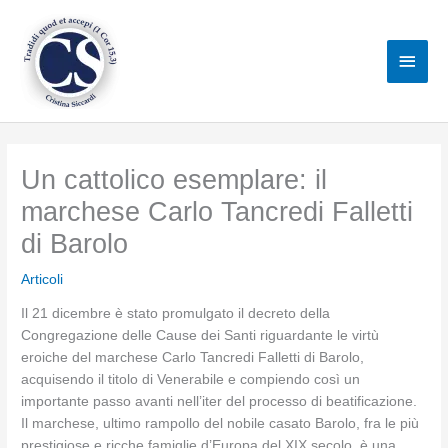
Vai
al
Men
contenuto
princ
Un cattolico esemplare: il
marchese Carlo Tancredi Falletti
di Barolo
Articoli
Il 21 dicembre è stato promulgato il decreto della
Congregazione delle Cause dei Santi riguardante le virtù
eroiche del marchese Carlo Tancredi Falletti di Barolo,
acquisendo il titolo di Venerabile e compiendo così un
importante passo avanti nell’iter del processo di beatificazione.
Il marchese, ultimo rampollo del nobile casato Barolo, fra le più
prestigiose e ricche famiglie d’Europa del XIX secolo, è una