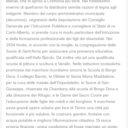
liberali, che lo aprirà a Cremona più tardi. Nel freddissimo
inverno di quell’anno fa distribuire seimila razioni di legna agli
indigenti. Membro del corpo amministrativo municipale
(decurione), segretario della deputazione del Consiglio
Generale per l’Istruzione Pubblica e consigliere di Stato di re
Carlo Alberto, si prende cura in modo particolare dell’istruzione
e della formazione professionale dei figli dei diseredati. Nel
1834 fonda, in accordo con la moglie, la congregazione delle
Suore di Sant’Anna per assicurare una presenza educativa
qualificata nell’Asilo Barolo. Dà inoltre vita ad una qualificata
scuola di pittura e scultura a Varallo. Nelle istituzioni scolastiche
promosse dai marchesi ricordiamo ancora la Scuola di Borgo
Dora, il collegio Barolo, le Oblate di Santa Maria Maddalena,
per la cura delle malate dell’Ospedaletto, le Suore di San
Giuseppe, chiamate da Chambery alla scuola di Borgo Dora e
alla direzione del Rifugio, e le Dame del Sacro Cuore per
l’educazione delle figlie dei nobili e dei borghesi. Il marchese
avvia grandi opere urbane per fare di Torino una città più
funzionale e più salubre, fa costruire giardini, fontane con
acqua potabile e migliora l’illuminazione cittadina. Di tasca
propria finanzia –unica condizione gli fosse riservato un posto