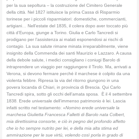
per la sua sepoltura – la costruzione del Cimitero Generale
della città. Nel 1827 istituisce la prima Cassa di Risparmio
torinese per i piccoli risparmiatori: domestiche, commercianti,
artigiani… Nell’estate del 1835, il colera dopo aver toccato più
città d’Europa, giunge a Torino. Giulia e Carlo Tancredi si
prodigano per l’assistenza ai malati esponendosi ai rischi di
contagio. La sua salute rimane minata irreparabilmente, viene
insignito della Commenda dei santi Maurizio e Lazzaro. A causa
della debole salute, i medici consigliano i coniugi Barolo di
intraprendere un viaggio per raggiungere il Tirolo. Ma, arrivati a
Verona, si devono fermare perché il marchese è colpito da una
violenta febbre. Ripresa la via del ritorno giungono in una
povera locanda di Chiari, in provincia di Brescia. Qui Carlo
Tancredi spira, sotto gli occhi dell’amata sposa. È il 4 settembre
1838. Erede universale dell’immenso patrimonio è lei. Lascia
infatti scritto nel testamento: «
Nomino erede universale la
marchesa Giulietta Francesca Falletti di Barolo nata Colbert,
mia direttissima consorte, e ciò in pegno del profondo affetto
che io ho sempre nutrito per lei, e della mia alta stima ed
ammirazione per le sue virtù, volendo così porla in grado di