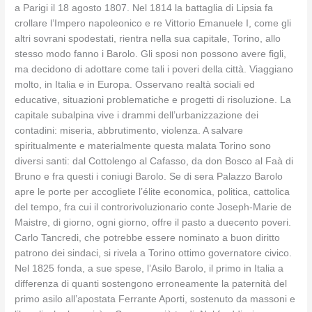
a Parigi il 18 agosto 1807. Nel 1814 la battaglia di Lipsia fa
crollare l’Impero napoleonico e re Vittorio Emanuele I, come gli
altri sovrani spodestati, rientra nella sua capitale, Torino, allo
stesso modo fanno i Barolo. Gli sposi non possono avere figli,
ma decidono di adottare come tali i poveri della città. Viaggiano
molto, in Italia e in Europa. Osservano realtà sociali ed
educative, situazioni problematiche e progetti di risoluzione. La
capitale subalpina vive i drammi dell’urbanizzazione dei
contadini: miseria, abbrutimento, violenza. A salvare
spiritualmente e materialmente questa malata Torino sono
diversi santi: dal Cottolengo al Cafasso, da don Bosco al Faà di
Bruno e fra questi i coniugi Barolo. Se di sera Palazzo Barolo
apre le porte per accogliete l’élite economica, politica, cattolica
del tempo, fra cui il controrivoluzionario conte Joseph-Marie de
Maistre, di giorno, ogni giorno, offre il pasto a duecento poveri.
Carlo Tancredi, che potrebbe essere nominato a buon diritto
patrono dei sindaci, si rivela a Torino ottimo governatore civico.
Nel 1825 fonda, a sue spese, l’Asilo Barolo, il primo in Italia a
differenza di quanti sostengono erroneamente la paternità del
primo asilo all’apostata Ferrante Aporti, sostenuto da massoni e