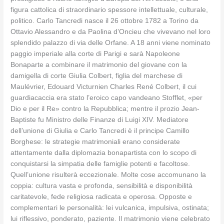
figura cattolica di straordinario spessore intellettuale, culturale,
politico. Carlo Tancredi nasce il 26 ottobre 1782 a Torino da
Ottavio Alessandro e da Paolina d’Oncieu che vivevano nel loro
splendido palazzo di via delle Orfane. A 18 anni viene nominato
paggio imperiale alla corte di Parigi e sarà Napoleone
Bonaparte a combinare il matrimonio del giovane con la
damigella di corte Giulia Colbert, figlia del marchese di
Maulévrier, Edouard Victurnien Charles René Colbert, il cui
guardiacaccia era stato l’eroico capo vandeano Stofflet, «per
Dio e per il Re» contro la Repubblica; mentre il prozio Jean-
Baptiste fu Ministro delle Finanze di Luigi XIV. Mediatore
dell’unione di Giulia e Carlo Tancredi è il principe Camillo
Borghese: le strategie matrimoniali erano considerate
attentamente dalla diplomazia bonapartista con lo scopo di
conquistarsi la simpatia delle famiglie potenti e facoltose.
Quell’unione risulterà eccezionale. Molte cose accomunano la
coppia: cultura vasta e profonda, sensibilità e disponibilità
caritatevole, fede religiosa radicata e operosa. Opposte e
complementari le personalità: lei vulcanica, impulsiva, ostinata;
lui riflessivo, ponderato, paziente. Il matrimonio viene celebrato