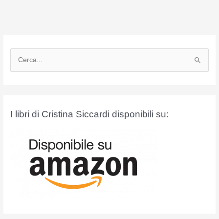
C
e
r
c
a
I libri di Cristina Siccardi disponibili su:
: