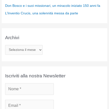
Don Bosco e i suoi missionari, un miracolo iniziato 150 anni fa
L’Inventio Crucis, una solennità messa da parte
Archivi
A
r
c
h
i
Iscriviti alla nostra Newsletter
v
i