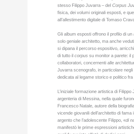
stesso Filippo Juvarra ‒ del
Corpus Ju
fisica, dei volumi originali esposti, e que
all’allestimento digitale di Tomaso Cra
Gli album esposti offrono il profilo di un 
solo geniale architetto, ma anche vedut
si dipana il percorso espositivo, arricc
di tutto il
corpus
su monitor a parete: il 
collaboratori, concernenti alle architetture
Juvarra scenografo, in particolare negli 
dedicata al legame storico e politico fr
L’iniziale formazione artistica di Filipp
argenteria di Messina, nella quale furono 
Francesco Natale, autore della biografia 
vicende giovanili dell’architetto di fama
argento che l’adolescente Filippo, «
di n
manifestò le prime espressioni artistiche