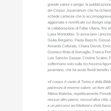
grande valore e pregio: la pubblicazione
del
Corpus
Juvarrianum
che ha richiest
schede cartacee che lo accompagnavano,
aggiornate e riverificate sui disegni or
la collaborazione di Fabio Uliana, fino a
Luisa Montobbio. Si associano i preziosi
Giulia Bergamo, Paola Bianchi, Giosuè 
Annarita Colturato, Chiara Devoti, Enr
Gustavo Mola di Nomaglio, Franca Port
Luis Sancho Gaspar, Cristina Scalon, Fa
soffermano solo sulla ricchissima figura
juvarriano, che ha avuto floridi benefici 
«
Il corpus è vanto di Torino e della Bibl
patrimoni di enorme valore, un fiore all’o
Albina Malerba, rispettivamente Preside
nessun altro paese, nessun’altra città,
e un percorso architettonico d’età barocc