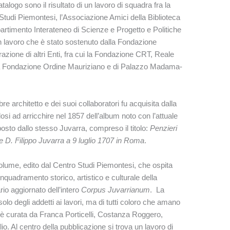
talogo sono il risultato di un lavoro di squadra fra la
Studi Piemontesi, l’Associazione Amici della Biblioteca
ipartimento Interateneo di Scienze e Progetto e Politiche
 un lavoro che è stato sostenuto dalla Fondazione
zione di altri Enti, fra cui la Fondazione CRT, Reale
a Fondazione Ordine Mauriziano e di Palazzo Madama-
re architetto e dei suoi collaboratori fu acquisita dalla
si ad arricchire nel 1857 dell’album noto con l’attuale
sto dallo stesso Juvarra, compreso il titolo:
Penzieri
 me D. Filippo Juvarra a 9 luglio 1707 in Roma
.
lume, edito dal Centro Studi Piemontesi, che ospita
inquadramento storico, artistico e culturale della
rio aggiornato dell’intero
Corpus Juvarrianum
. La
olo degli addetti ai lavori, ma di tutti coloro che amano
 è curata da Franca Porticelli, Costanza Roggero,
. Al centro della pubblicazione si trova un lavoro di