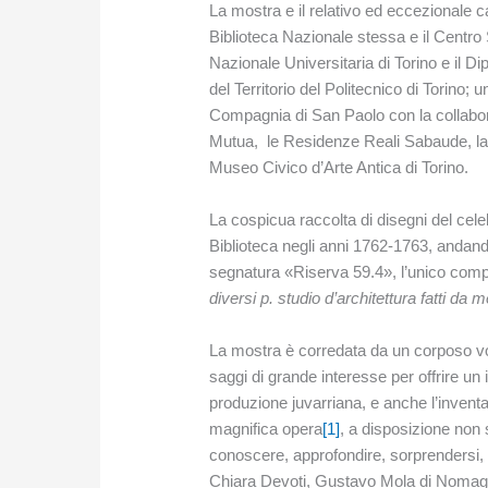
La mostra e il relativo ed eccezionale ca
Biblioteca Nazionale stessa e il Centro 
Nazionale Universitaria di Torino e il D
del Territorio del Politecnico di Torino;
Compagnia di San Paolo con la collabora
Mutua, le Residenze Reali Sabaude, l
Museo Civico d’Arte Antica di Torino.
La cospicua raccolta di disegni del celeb
Biblioteca negli anni 1762-1763, andando
segnatura «Riserva 59.4», l’unico compo
diversi p. studio d’architettura fatti da
La mostra è corredata da un corposo vo
saggi di grande interesse per offrire un 
produzione juvarriana, e anche l’inventa
magnifica opera
[1]
, a disposizione non s
conoscere, approfondire, sorprendersi,
Chiara Devoti, Gustavo Mola di Nomaglio