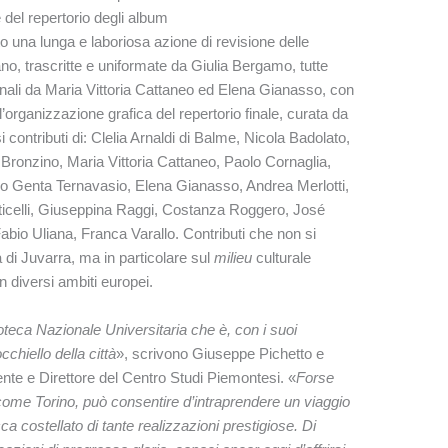
 del repertorio degli album
o una lunga e laboriosa azione di revisione delle
 trascritte e uniformate da Giulia Bergamo, tutte
iginali da Maria Vittoria Cattaneo ed Elena Gianasso, con
ll’organizzazione grafica del repertorio finale, curata da
 contributi di: Clelia Arnaldi di Balme, Nicola Badolato,
Bronzino, Maria Vittoria Cattaneo, Paolo Cornaglia,
ico Genta Ternavasio, Elena Gianasso, Andrea Merlotti,
icelli, Giuseppina Raggi, Costanza Roggero, José
bio Uliana, Franca Varallo. Contributi che non si
 di Juvarra, ma in particolare sul
milieu
culturale
in diversi ambiti europei.
ioteca Nazionale Universitaria che è, con i suoi
cchiello della città
», scrivono Giuseppe Pichetto e
nte e Direttore del Centro Studi Piemontesi. «
Forse
 come Torino, può consentire d’intraprendere
un viaggio
a costellato di tante realizzazioni prestigiose. Di