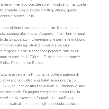
varrianum
nel suo complesso e in duplice forma: quella
lla animata, con lo sfoglio di tutti gli album, grazie
varezza e Marzia Gallo.
artista di forte impatto, dentro e oltre il barocco: non
ista, scenografo,
interior designer…
Tre i filoni nei quali
hito da un apparato multimediale che permette lo sfoglio
primo dedicato agli studi di Juvarra e dei suoi
 religiose e civili; il secondo ripercorre l’attività di
anni romani, fra il 1709 e il 1714; la terza sezione è
a Sicilia, Piemonte ed Europa.
o Juvarra avvenne nell’importante bottega paterna di
attivi anche quattro suoi fratelli maggiori, tra cui
(1736 ca.) che costituisce la fonte più attendibile sulle
 internazionale. Fu proprio eseguendo bassorilievi in
aturale molto vivace, e di buonissimo intelletto
»,
, praticate al contempo degli studi ecclesiastici, ai