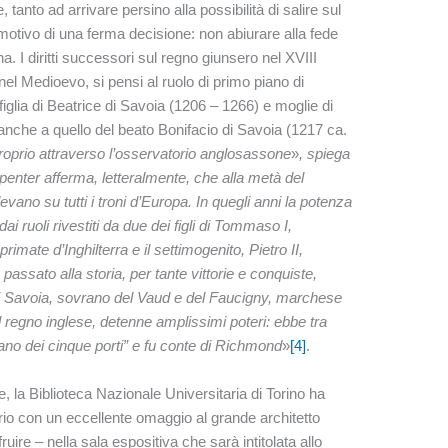
tanto ad arrivare persino alla possibilità di salire sul
 a motivo di una ferma decisione: non abiurare alla fede
a. I diritti successori sul regno giunsero nel XVIII
nel Medioevo, si pensi al ruolo di primo piano di
iglia di Beatrice di Savoia (1206 – 1266) e moglie di
 anche a quello del beato Bonifacio di Savoia (1217 ca.
roprio attraverso l’osservatorio anglosassone
»
, spiega
nter afferma, letteralmente, che alla metà del
vano su tutti i troni d’Europa. In quegli anni la potenza
i ruoli rivestiti da due dei figli di Tommaso I,
imate d’Inghilterra e il settimogenito, Pietro II,
assato alla storia, per tante vittorie e conquiste,
i Savoia, sovrano del Vaud e del Faucigny, marchese
Nel regno inglese, detenne amplissimi poteri: ebbe tra
diano dei cinque porti” e fu conte di Richmond
»
[4]
.
e, la Biblioteca Nazionale Universitaria di Torino ha
ario con un eccellente omaggio al grande architetto
ire ‒ nella sala espositiva che sarà intitolata allo