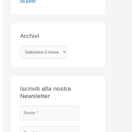
da parte
Archivi
A
r
c
h
i
Iscriviti alla nostra
v
Newsletter
i