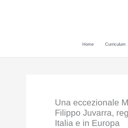
Vai
al
contenuto
Home
Curriculum
Una eccezionale Mo
Filippo Juvarra, regi
Italia e in Europa