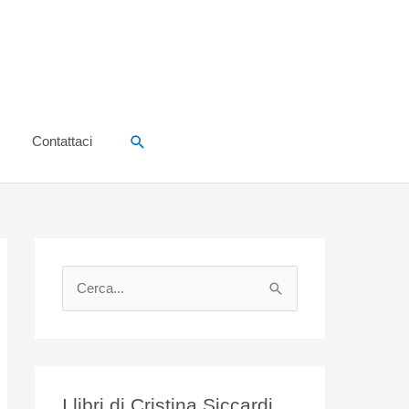
Cerca
Contattaci
C
e
r
c
a
I libri di Cristina Siccardi