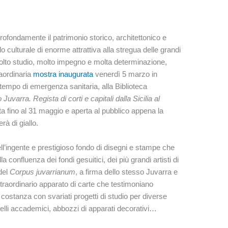
fondamente il patrimonio storico, architettonico e
 culturale di enorme attrattiva alla stregua delle grandi
molto studio, molto impegno e molta determinazione,
aordinaria
mostra inaugurata
venerdì 5 marzo in
 tempo di emergenza sanitaria, alla Biblioteca
o Juvarra. Regista di corti e capitali dalla Sicilia al
ita fino al 31 maggio e aperta al pubblico appena la
rà di giallo.
ll’ingente e prestigioso fondo di disegni e stampe che
 confluenza dei fondi gesuitici, dei più grandi artisti di
 del
Corpus juvarrianum
, a firma dello stesso Juvarra e
 straordinario apparato di carte che testimoniano
, costanza con svariati progetti di studio per diverse
delli accademici, abbozzi di apparati decorativi…