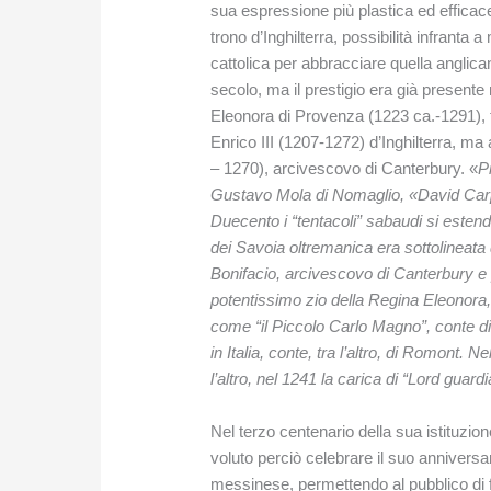
sua espressione più plastica ed efficace, 
trono d’Inghilterra, possibilità infranta
cattolica per abbracciare quella anglican
secolo, ma il prestigio era già presente 
Eleonora di Provenza (1223 ca.-1291), f
Enrico III (1207-1272) d’Inghilterra, ma
– 1270), arcivescovo di Canterbury. «
P
Gustavo Mola di Nomaglio, «David Carpe
Duecento i “tentacoli” sabaudi si estende
dei Savoia oltremanica era sottolineata da
Bonifacio, arcivescovo di Canterbury e pr
potentissimo zio della Regina Eleonora, p
come “il Piccolo Carlo Magno”, conte d
in Italia, conte, tra l’altro, di Romont. 
l’altro, nel 1241 la carica di “Lord guar
Nel terzo centenario della sua istituzion
voluto perciò celebrare il suo annivers
messinese, permettendo al pubblico di fru