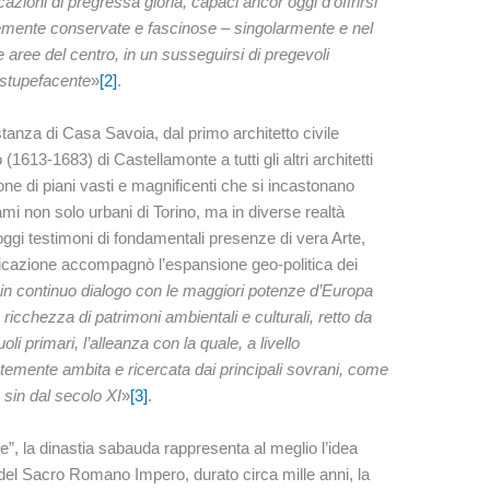
azioni di pregressa gloria, capaci ancor oggi d’offrirsi
licemente conservate e fascinose – singolarmente e nel
 aree del centro, in un susseguirsi di pregevoli
 stupefacente
»
[2]
.
tanza di Casa Savoia, dal primo architetto civile
613-1683) di Castellamonte a tutti gli altri architetti
zione di piani vasti e magnificenti che si incastonano
mi non solo urbani di Torino, ma in diverse realtà
gi testimoni di fondamentali presenze di vera Arte,
dificazione accompagnò l’espansione geo-politica dei
 in continuo dialogo con le maggiori potenze d’Europa
icchezza di patrimoni ambientali e culturali, retto da
oli primari, l’alleanza con la quale, a livello
antemente ambita e ricercata dai principali sovrani, come
 sin dal secolo XI
»
[3]
.
e”, la dinastia sabauda rappresenta al meglio l’idea
del Sacro Romano Impero, durato circa mille anni, la