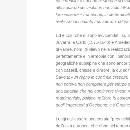
testimonianze cariche di storia e di evoc
allo sguardo dei visitatori non solo fe
loro insieme – ma anche, in determinate
realizzazioni quanto mai serrato, talora
Ed è così che si sono avvicendati, su is
Juvarra, a Carlo (1571-1640) e Amedeo (1
di valore, nomi di rilievo nella realizza
perfettamente e in armonia con i panora
geografiche subalpine che sono ancor og
con castelli, chiese e dimore, la cui e
Savoia: «
un regno in continua crescita,
non poteva non competere per sfarzo e r
una dinastia che nel continente rivestì ru
matrimoniale, politico, militare fu cost
degli imperatori d’Occidente e d’Oriente
Lungi dall’essere una casata “provincial
dell’unità europea, che ebbe nel tempo 