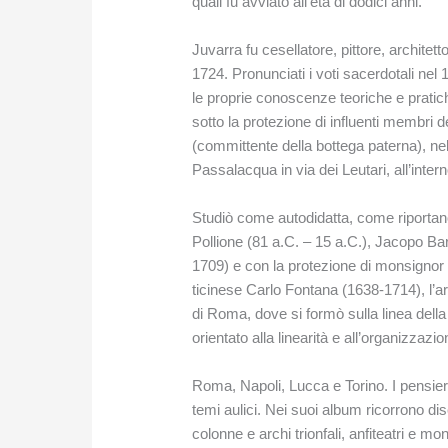
quali fu avviato all’età di dodici anni.
Juvarra fu cesellatore, pittore, archite
1724. Pronunciati i voti sacerdotali nel 
le proprie conoscenze teoriche e pratiche
sotto la protezione di influenti membri d
(committente della bottega paterna), nell’
Passalacqua in via dei Leutari, all’inte
Studiò come autodidatta, come riportano l
Pollione (81 a.C. – 15 a.C.), Jacopo B
1709) e con la protezione di monsignor
ticinese Carlo Fontana (1638-1714), l’ar
di Roma, dove si formò sulla linea della
orientato alla linearità e all’organizza
Roma, Napoli, Lucca e Torino. I pensieri
temi aulici. Nei suoi album ricorrono dis
colonne e archi trionfali, anfiteatri e mo