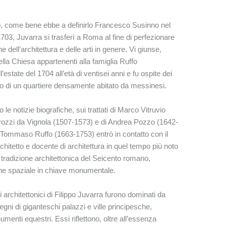
tto, come bene ebbe a definirlo Francesco Susinno nel
1703, Juvarra si trasferì a Roma al fine di perfezionare
 dell’architettura e delle arti in genere. Vi giunse,
ella Chiesa appartenenti alla famiglia Ruffo
estate del 1704 all’età di ventisei anni e fu ospite dei
rno di un quartiere densamente abitato da messinesi.
e notizie biografiche, sui trattati di Marco Vitruvio
arozzi da Vignola (1507-1573) e di Andrea Pozzo (1642-
 Tommaso Ruffo (1663-1753) entrò in contatto con il
chitetto e docente di architettura in quel tempo più noto
 tradizione architettonica del Seicento romano,
zione spaziale in chiave monumentale.
 architettonici di Filippo Juvarra furono dominati da
egni di giganteschi palazzi e ville principesche,
numenti equestri. Essi riflettono, oltre all’essenza