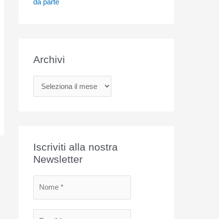
da parte
Archivi
A
r
c
h
i
Iscriviti alla nostra
v
Newsletter
i