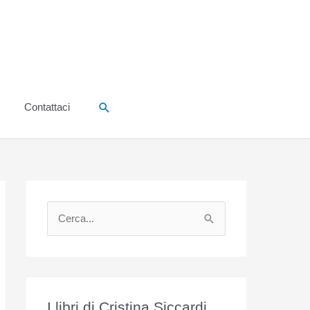
Cerca
Contattaci
C
e
r
c
a
I libri di Cristina Siccardi