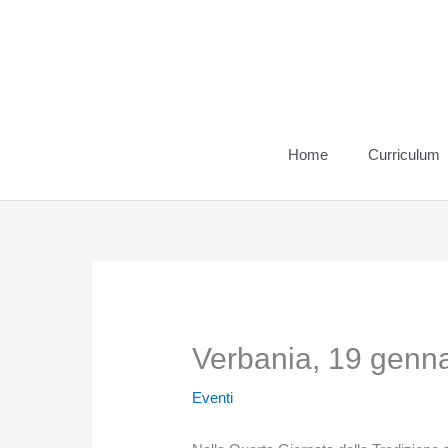
Vai
al
contenuto
Home
Curriculum
Verbania, 19 genn
Eventi