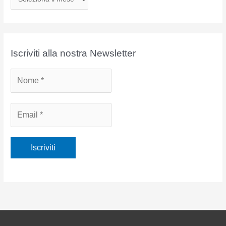
r
c
h
i
Iscriviti alla nostra Newsletter
v
i