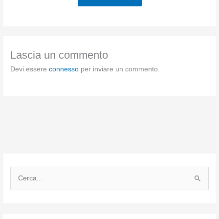
Lascia un commento
Devi essere
connesso
per inviare un commento.
C
e
r
c