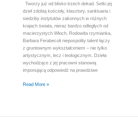
Tworzy już od blisko trzech dekad. Setki jej
dzieł zdobią kościoły, klasztory, sanktuaria i
siedziby instytutów zakonnych w różnych
krajach świata, nieraz bardzo odległych od
macierzystych Włoch. Rodowita rzymianka,
Barbara Ferabecoli niepospolity talent łączy
z gruntownym wykształceniem – nie tylko
artystycznym, lecz i teologicznym. Dzieła
wychodzące z jej pracowni stanowią
imponującą odpowiedź na prawdziwe
Intervista
Read More »
a
Barbara
Ferabecoli
di
Cristina
Siccardi
su