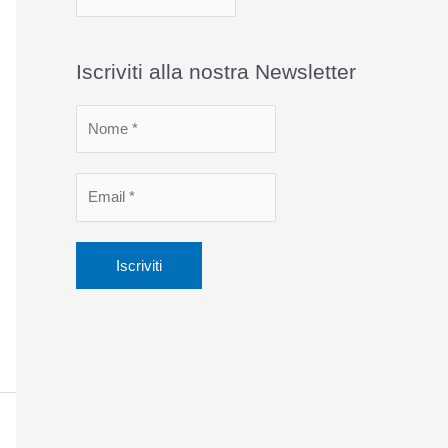
r
c
Iscriviti alla nostra Newsletter
h
i
v
i