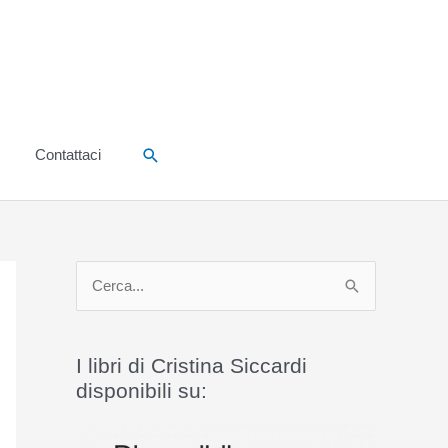
Cerca
Contattaci
C
e
r
I libri di Cristina Siccardi
c
disponibili su:
a
: