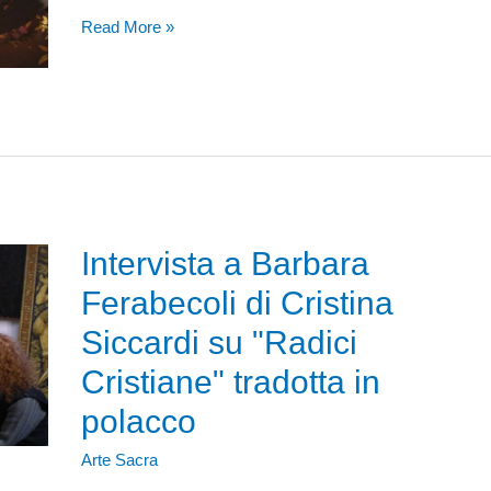
L'arte
Read More »
sacra
nelle
splendide
vetrate
di
Barbara
Ferabecoli
Intervista a Barbara
Ferabecoli di Cristina
Siccardi su "Radici
Cristiane" tradotta in
polacco
Arte Sacra