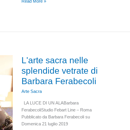
La
Read More »
Scuola
di
Monreale
presentata
da
Ciro
Lomonte
L'arte sacra nelle
splendide vetrate di
Barbara Ferabecoli
Arte Sacra
LA LUCE DI UN ALABarbara
FerabecoliStudio Febart Line – Roma
Pubblicato da Barbara Ferabecoli su
Domenica 21 luglio 2019