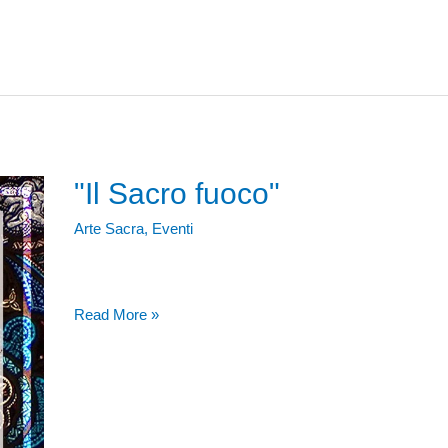
alla
statua
pro-
life,
ecco
chi
c’è
dietro
"Il Sacro fuoco"
Arte Sacra
,
Eventi
"Il
Read More »
Sacro
fuoco"