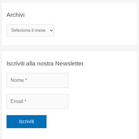
Archivi
A
r
c
h
i
Iscriviti alla nostra Newsletter
v
i