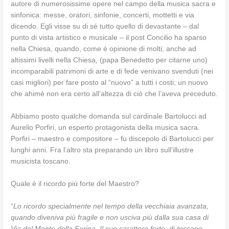
autore di numerosissime opere nel campo della musica sacra e
sinfonica: messe, oratori, sinfonie, concerti, mottetti e via
dicendo. Egli visse su di sé tutto quello di devastante – dal
punto di vista artistico e musicale – il post Concilio ha sparso
nella Chiesa, quando, come è opinione di molti, anche ad
altissimi livelli nella Chiesa, (papa Benedetto per citarne uno)
incomparabili patrimoni di arte e di fede venivano svenduti (nei
casi migliori) per fare posto al “nuovo” a tutti i costi; un nuovo
che ahimè non era certo all’altezza di ciò che l’aveva preceduto.
Abbiamo posto qualche domanda sul cardinale Bartolucci ad
Aurelio Porfiri, un esperto protagonista della musica sacra.
Porfiri – maestro e compositore – fu discepolo di Bartolucci per
lunghi anni. Fra l’altro sta preparando un libro sull’illustre
musicista toscano.
Quale è il ricordo più forte del Maestro?
“
Lo ricordo specialmente nel tempo della vecchiaia avanzata,
quando diveniva più fragile e non usciva più dalla sua casa di
Via del Monte della Farina. Il suo carattere forte, di toscano