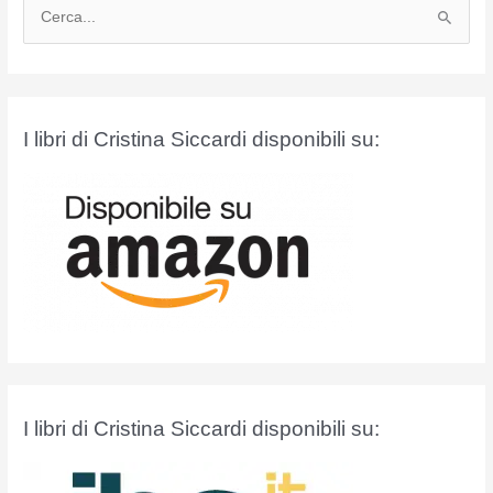
C
e
r
c
a
I libri di Cristina Siccardi disponibili su:
:
I libri di Cristina Siccardi disponibili su: