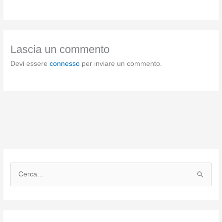
Lascia un commento
Devi essere
connesso
per inviare un commento.
C
e
r
c