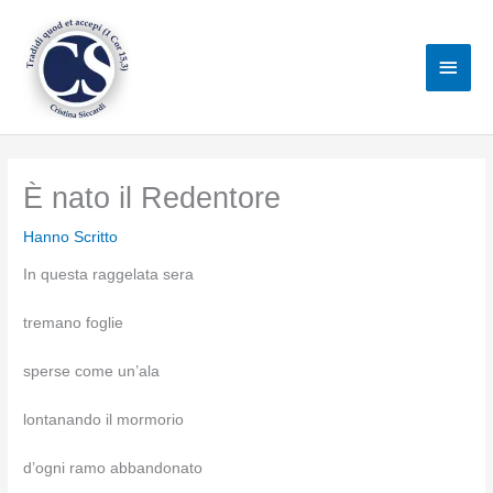
Vai
al
Men
contenuto
princ
È nato il Redentore
Hanno Scritto
In questa raggelata sera
tremano foglie
sperse come un’ala
lontanando il mormorio
d’ogni ramo abbandonato