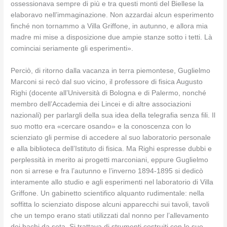
ossessionava sempre di più e tra questi monti del Biellese la
elaboravo nell’immaginazione. Non azzardai alcun esperimento
finché non tornammo a Villa Griffone, in autunno, e allora mia
madre mi mise a disposizione due ampie stanze sotto i tetti. Là
cominciai seriamente gli esperimenti».
Perciò, di ritorno dalla vacanza in terra piemontese, Guglielmo
Marconi si recò dal suo vicino, il professore di fisica Augusto
Righi (docente all’Università di Bologna e di Palermo, nonché
membro dell’Accademia dei Lincei e di altre associazioni
nazionali) per parlargli della sua idea della telegrafia senza fili. Il
suo motto era «cercare osando» e la conoscenza con lo
scienziato gli permise di accedere al suo laboratorio personale
e alla biblioteca dell’Istituto di fisica. Ma Righi espresse dubbi e
perplessità in merito ai progetti marconiani, eppure Guglielmo
non si arrese e fra l’autunno e l’inverno 1894-1895 si dedicò
interamente allo studio e agli esperimenti nel laboratorio di Villa
Griffone. Un gabinetto scientifico alquanto rudimentale: nella
soffitta lo scienziato dispose alcuni apparecchi sui tavoli, tavoli
che un tempo erano stati utilizzati dal nonno per l’allevamento
dei bachi da seta. Si trattava di strumenti costruiti con le sue