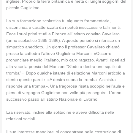
inglese. Proprio la terra britannica è meta di lunghi soggiorni del
piccolo Guglielmo.
La sua formazione scolastica fu alquanto frammentaria,
discontinua e caratterizzata da ripetuti insuccessi e fallimenti.
Fece i suoi primi studi a Firenze all’Istituto convitto Cavallero
(anno scolastico 1885-1886). A questo periodo si riferisce un
simpatico aneddoto. Un giorno il professor Cavallero chiamò
presso la cattedra l’allievo Guglielmo Marconi: «Occorre
pronunciare meglio l’italiano, mio caro ragazzo. Avanti, ripeti ad
alta voce la poesia del Manzoni “S’ode a destra uno squillo di
tromba”». Dopo qualche istante di esitazione Marconi articolò a
stento queste parole: «A destra suona la tromba. A sinistra
risponde una trompa». Una fragorosa risata scoppiò nell’aula e
pieno di vergogna Guglielmo non volle più proseguire. L’anno
successivo passò all’Istituto Nazionale di Livorno.
Era riservato, incline alla solitudine e aveva difficoltà nelle
relazioni sociali
Il suo interesse maggiore si concentrava nella costruzione di