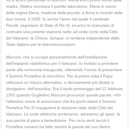
XII e amico personale di Marconi. Maria era il primo nome della
madre, Elettra ricordava il panfilo-laboratorio, Elena in onore
della regina Elena, madrina della piccola, e Anna in ricordo delle
due nonne. Il 1930 fu anche l’anno nel quale il cardinale
Pacelli, segretario di Stato di Pio XI, incaricò lo scienziato di
costruire una potente stazione radio ad onde corte nella Città
del Vaticano: la Chiesa, dunque, si rendeva indipendente dallo
Stato italiano per le telecomunicazioni.
Marconi, che si occupò personalmente dell’installazione
dell’impianto radiofonico per il Vaticano, fu invitato a prendere
parte alla cerimonia inaugurale, ottenendo l’onore di presentare
il Sommo Pontefice al microfono. Per la prima volta il Papa
utilizzava un mezzo alternativo, e decisamente più diretto e
divulgativo, dell’enciclica. Era il tardo pomeriggio del 12 febbraio
1931 quando Guglielmo Marconi pronunciò queste parole: «Ho
l’altissimo onore di annunciare che fra pochi istanti il Sommo
Pontefice Pio XI inaugurerà la stazione radio della Città del
Vaticano. Le onde elettriche porteranno, attraverso gli spazi, la
sua parola di pace e benedizione. Per circa venti secoli il
Pontefice romano ha fatto sentire la parola del suo divino