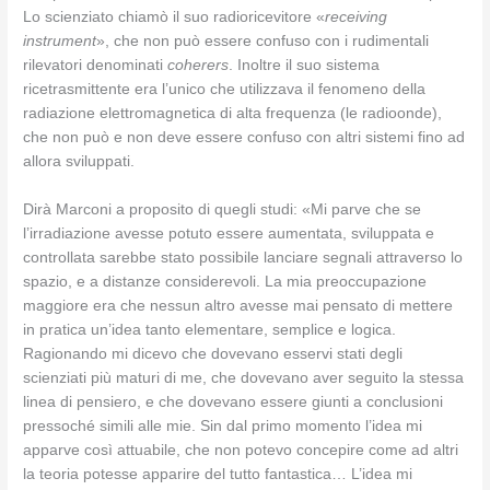
Lo scienziato chiamò il suo radioricevitore «
receiving
instrument
», che non può essere confuso con i rudimentali
rilevatori denominati
coherers
. Inoltre il suo sistema
ricetrasmittente era l’unico che utilizzava il fenomeno della
radiazione elettromagnetica di alta frequenza (le radioonde),
che non può e non deve essere confuso con altri sistemi fino ad
allora sviluppati.
Dirà Marconi a proposito di quegli studi: «Mi parve che se
l’irradiazione avesse potuto essere aumentata, sviluppata e
controllata sarebbe stato possibile lanciare segnali attraverso lo
spazio, e a distanze considerevoli. La mia preoccupazione
maggiore era che nessun altro avesse mai pensato di mettere
in pratica un’idea tanto elementare, semplice e logica.
Ragionando mi dicevo che dovevano esservi stati degli
scienziati più maturi di me, che dovevano aver seguito la stessa
linea di pensiero, e che dovevano essere giunti a conclusioni
pressoché simili alle mie. Sin dal primo momento l’idea mi
apparve così attuabile, che non potevo concepire come ad altri
la teoria potesse apparire del tutto fantastica… L’idea mi