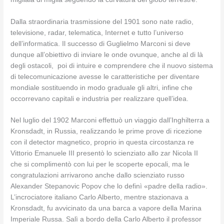
Dalla straordinaria trasmissione del 1901 sono nate radio,
televisione, radar, telematica, Internet e tutto l’universo
dell’informatica. Il successo di Guglielmo Marconi si deve
dunque all’obiettivo di inviare le onde ovunque, anche al di là
degli ostacoli, poi di intuire e comprendere che il nuovo sistema
di telecomunicazione avesse le caratteristiche per diventare
mondiale sostituendo in modo graduale gli altri, infine che
occorrevano capitali e industria per realizzare quell’idea.
Nel luglio del 1902 Marconi effettuò un viaggio dall’Inghilterra a
Kronsdadt, in Russia, realizzando le prime prove di ricezione
con il detector magnetico, proprio in questa circostanza re
Vittorio Emanuele III presentò lo scienziato allo zar Nicola II
che si complimentò con lui per le scoperte epocali, ma le
congratulazioni arrivarono anche dallo scienziato russo
Alexander Stepanovic Popov che lo definì «padre della radio».
L’incrociatore italiano Carlo Alberto, mentre stazionava a
Kronsdadt, fu avvicinato da una barca a vapore della Marina
Imperiale Russa. Salì a bordo della Carlo Alberto il professor