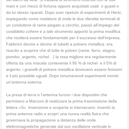
mani e con mezzi di fortuna oppure acquistati usati o guasti e
da lui stesso riparati. Dopo aver ripetuto di esperimenti di Hertz,
impiegando come rivelatore di onde le due sferette terminali di
un conduttore di rame piegato a cerchio, passò all’impiego del
cosiddetto
cohere
e a tale strumento apportò la prima modifica
che risulterà essere fondamentale per il successo dell’impresa.
Fabbricò decine e decine di tubetti a polvere metallica: era
riuscito a scoprire che di tutte le polveri (rame, ferro, stagno,
piombo, argento, nichel…) la resa migliore era regolarmente
offerta da una miscela contenente il 95 % di nichel e il 5% di
argento; i granelli di polvere metallica dovevano essere finissimi
e il più possibile uguali. Dopo innumerevoli esperimenti montò
un’antenna esterna.
La presa di terra e l’antenna furono i due dispositivi che
permisero a Marconi di realizzare la prima trasmissione della
lettera «S». Invenzione e scoperta si intersecano: inventò la
prima antenna radio e scoprì una nuova realtà fisica che
governava la propagazione a distanza delle onde
elettromagnetiche generate dal suo oscillatore verticale in