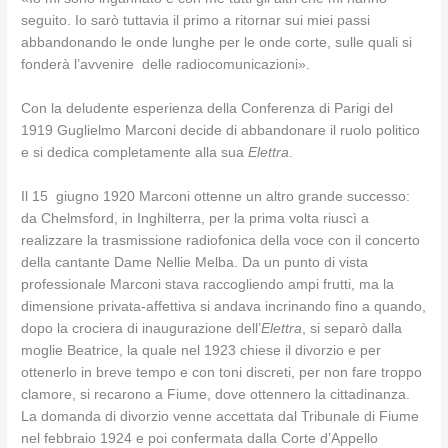
seguito. Io sarò tuttavia il primo a ritornar sui miei passi
abbandonando le onde lunghe per le onde corte, sulle quali si
fonderà l’avvenire delle radiocomunicazioni».
Con la deludente esperienza della Conferenza di Parigi del
1919 Guglielmo Marconi decide di abbandonare il ruolo politico
e si dedica completamente alla sua
Elettra
.
Il 15 giugno 1920 Marconi ottenne un altro grande successo:
da Chelmsford, in Inghilterra, per la prima volta riuscì a
realizzare la trasmissione radiofonica della voce con il concerto
della cantante Dame Nellie Melba. Da un punto di vista
professionale Marconi stava raccogliendo ampi frutti, ma la
dimensione privata-affettiva si andava incrinando fino a quando,
dopo la crociera di inaugurazione dell’
Elettra
, si separò dalla
moglie Beatrice, la quale nel 1923 chiese il divorzio e per
ottenerlo in breve tempo e con toni discreti, per non fare troppo
clamore, si recarono a Fiume, dove ottennero la cittadinanza.
La domanda di divorzio venne accettata dal Tribunale di Fiume
nel febbraio 1924 e poi confermata dalla Corte d’Appello