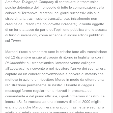
American Telegraph Company
di continuare le trasmissioni
poiché detentrice del monopolio di tutte le comunicazioni della
colonia di Terranova. Marconi, nei giorni successivi alla sua
straordinaria trasmissione transatlantica, inizialmente non
creduta da Edison (ma poi dovette ricredersi), diventa oggetto
di un forte attacco da parte dell’opinione pubblica che lo accusa
di furto di invenzioni, come accadde in alcuni articoli pubblicati
sul
Times
.
Marconi riuscì a smontare tutte le critiche fatte alla trasmissione
del 12 dicembre grazie al viaggio di ritorno in Inghilterra con il
Philadelphia
: sul transatlantico l’antenna venne collegata
all’apparecchio ricevente e nel ricevitore l’arrivo dei segnali era
captato da un coherer convenzionale a polvere di metallo che
metteva in azione un ricevitore Morse in modo da ottenre una
registrazione permanente su nastro. Durante il viaggio i
messaggi furono regolarmente ricevuti in presenza del
comandante e del primo ufficiale, i quali firmarono il nastro. La
lettera «S» fu tracciata ad una distanza di più di 2000 miglia:
era la prova che Marconi era in grado di trasmettere segnali a
migliaia di miglia seguendo la curvatura del globo terrestre.