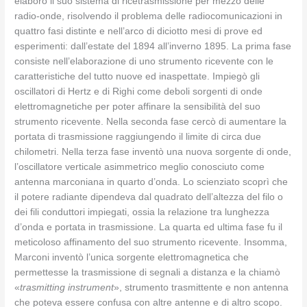
elaborò il suo sistema di ricetrasmissione per mezzo delle
radio-onde, risolvendo il problema delle radiocomunicazioni in
quattro fasi distinte e nell’arco di diciotto mesi di prove ed
esperimenti: dall’estate del 1894 all’inverno 1895. La prima fase
consiste nell’elaborazione di uno strumento ricevente con le
caratteristiche del tutto nuove ed inaspettate. Impiegò gli
oscillatori di Hertz e di Righi come deboli sorgenti di onde
elettromagnetiche per poter affinare la sensibilità del suo
strumento ricevente. Nella seconda fase cercò di aumentare la
portata di trasmissione raggiungendo il limite di circa due
chilometri. Nella terza fase inventò una nuova sorgente di onde,
l’oscillatore verticale asimmetrico meglio conosciuto come
antenna marconiana in quarto d’onda. Lo scienziato scoprì che
il potere radiante dipendeva dal quadrato dell’altezza del filo o
dei fili conduttori impiegati, ossia la relazione tra lunghezza
d’onda e portata in trasmissione. La quarta ed ultima fase fu il
meticoloso affinamento del suo strumento ricevente. Insomma,
Marconi inventò l’unica sorgente elettromagnetica che
permettesse la trasmissione di segnali a distanza e la chiamò
«
trasmitting instrument
», strumento trasmittente e non antenna
che poteva essere confusa con altre antenne e di altro scopo.