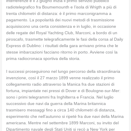
interferenze e il 3 giugno inizia il primo servizio pubblico
radiotelegrafico fra Boumemounth e l’isola di Wrigth a più di
trenta chilometri di distanza: è il primo marconigramma a
pagamento. La popolarità dei nuovi metodi di trasmissione
acquisiscono una certa consistenza e in luglio, in occasione
delle regate del Royal Yachting Club, Marconi, a bordo di un
piroscafo, trasmette telegraficamente le fasi della corsa al Daily
Express di Dublino: i risultati della gara arrivano prima che le
stesse imbarcazioni facciano ritorno in porto. Avviene così la
prima radiocronaca sportiva della storia.
I successi proseguirono nel lungo percorso della straordinaria
invenzione, così il 27 marzo 1899 venne realizzato il primo
collegamento radio attraverso la Manica fra due stazioni di
fortuna, impiantate nei pressi di Dover e di Boulogne-sur-Mer:
sono i primi telegrammi fra Inghilterra e Francia. Nel luglio
successivo due navi da guerra della Marina britannica
trasmisero messaggi fino a circa 140 chilometri di distanza,
esperimento che nell’autunno si ripeté fra due navi della Marina
americana. Mentre nel settembre 1899 Marconi, su invito del
Dipartimento navale degli Stati Uniti si recò a New York per