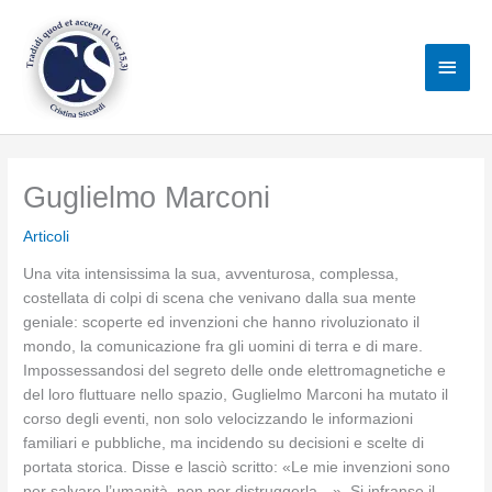
Vai
al
Men
contenuto
princ
Guglielmo Marconi
Articoli
Una vita intensissima la sua, avventurosa, complessa,
costellata di colpi di scena che venivano dalla sua mente
geniale: scoperte ed invenzioni che hanno rivoluzionato il
mondo, la comunicazione fra gli uomini di terra e di mare.
Impossessandosi del segreto delle onde elettromagnetiche e
del loro fluttuare nello spazio, Guglielmo Marconi ha mutato il
corso degli eventi, non solo velocizzando le informazioni
familiari e pubbliche, ma incidendo su decisioni e scelte di
portata storica. Disse e lasciò scritto: «Le mie invenzioni sono
per salvare l’umanità, non per distruggerla…». Si infranse il