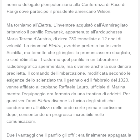
nominò delegato plenipotenziario alla Conferenza di Pace di
Parigi dove partecipò il presidente americano Wilson.
Ma torniamo all’
Elettra
. L’inventore acquistò dall’Ammiragliato
britannico il panfilo Rowansk, appartenuto all’arciduchessa
Maria Teresa d’Austria, di circa 730 tonnellate e 12 nodi di
velocità. Lo rinominò
Elettra
; avrebbe preferito battezzarlo
Scintilla, ma temette che gli inglesi lo pronunciassero sbagliato,
e cioè «Sintilla». Trasformò quel panfilo in un laboratorio
radiotelegrafico sperimentale, ma divenne anche la sua dimora
prediletta. Il comando dell’imbarcazione, modificata secondo le
esigenze dello scienziato tra il gennaio ed il febbraio del 1920,
venne affidato al capitano Raffaele Lauro, ufficiale di Marina,
mentre l’equipaggio era formato da una trentina di addetti. Per
quasi vent’anni
Elettra
divenne la fucina degli studi che
condurranno all’utilizzo delle onde corte prima e cortissime
dopo, consentendo un progresso incredibile nelle
comunicazioni.
Due i vantaggi che il panfilo gli offrì: era finalmente appagata la