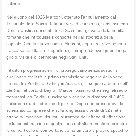
italiana.
Nel giugno del 1926 Marconi, ottenuto l’annullamento dal
Tribunale della Sacra Rota per vizio di consenso, si risposa con
Donna Cristina dei conti Bezzi Scali, una giovane della nobiltà
romana che introdusse il consorte nell’aristocrazia della
capitale. Con la nuova sposa, Marconi, dopo un breve periodo
trascorso fra l’Italia e l’Inghilterra, intraprende svolge un lungo
giro di visite e di cerimonie negli Stati Uniti.
Intanto i progressi scientifici proseguivano senza sosta: in
quell’anno realizzò la prima trasmissione regolare della voce
umana fra Poldhu e Sydney in Australia, in seguito a bordo dell’
Elettra
, nel porto di Beyrut, Marconi osservò che i segnali radio
trasmessi da Poldhu riuscivano a coprire la distanza di 2.400
chilometri sia di notte che di giorno. Dopo numerose prove lo
scienziato comprese che sulla lunghezza d’onda di 32 metri
otteneva importanti risultati: si trattava dell’effetto di riflessione
della ionosfera, cioè di quella zona dell’alta atmosfera terrestre
le cui particelle si comportano come un vero e proprio specchio