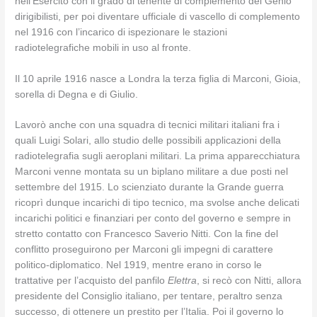
nell’Esercito con il grado di tenente di complemento del Genio
dirigibilisti, per poi diventare ufficiale di vascello di complemento
nel 1916 con l’incarico di ispezionare le stazioni
radiotelegrafiche mobili in uso al fronte.
Il 10 aprile 1916 nasce a Londra la terza figlia di Marconi, Gioia,
sorella di Degna e di Giulio.
Lavorò anche con una squadra di tecnici militari italiani fra i
quali Luigi Solari, allo studio delle possibili applicazioni della
radiotelegrafia sugli aeroplani militari. La prima apparecchiatura
Marconi venne montata su un biplano militare a due posti nel
settembre del 1915. Lo scienziato durante la Grande guerra
ricoprì dunque incarichi di tipo tecnico, ma svolse anche delicati
incarichi politici e finanziari per conto del governo e sempre in
stretto contatto con Francesco Saverio Nitti. Con la fine del
conflitto proseguirono per Marconi gli impegni di carattere
politico-diplomatico. Nel 1919, mentre erano in corso le
trattative per l’acquisto del panfilo
Elettra
, si recò con Nitti, allora
presidente del Consiglio italiano, per tentare, peraltro senza
successo, di ottenere un prestito per l’Italia. Poi il governo lo