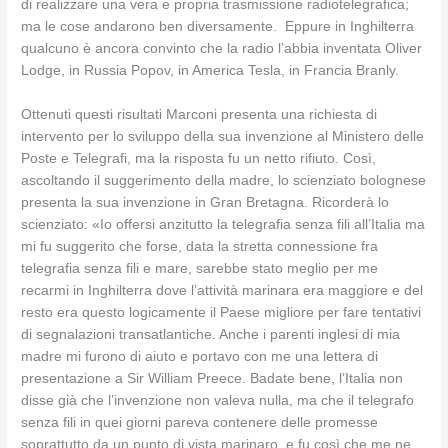
di realizzare una vera e propria trasmissione radiotelegrafica;
ma le cose andarono ben diversamente. Eppure in Inghilterra
qualcuno è ancora convinto che la radio l’abbia inventata Oliver
Lodge, in Russia Popov, in America Tesla, in Francia Branly.
Ottenuti questi risultati Marconi presenta una richiesta di
intervento per lo sviluppo della sua invenzione al Ministero delle
Poste e Telegrafi, ma la risposta fu un netto rifiuto. Così,
ascoltando il suggerimento della madre, lo scienziato bolognese
presenta la sua invenzione in Gran Bretagna. Ricorderà lo
scienziato: «Io offersi anzitutto la telegrafia senza fili all’Italia ma
mi fu suggerito che forse, data la stretta connessione fra
telegrafia senza fili e mare, sarebbe stato meglio per me
recarmi in Inghilterra dove l’attività marinara era maggiore e del
resto era questo logicamente il Paese migliore per fare tentativi
di segnalazioni transatlantiche. Anche i parenti inglesi di mia
madre mi furono di aiuto e portavo con me una lettera di
presentazione a Sir William Preece. Badate bene, l’Italia non
disse già che l’invenzione non valeva nulla, ma che il telegrafo
senza fili in quei giorni pareva contenere delle promesse
soprattutto da un punto di vista marinaro, e fu così che me ne