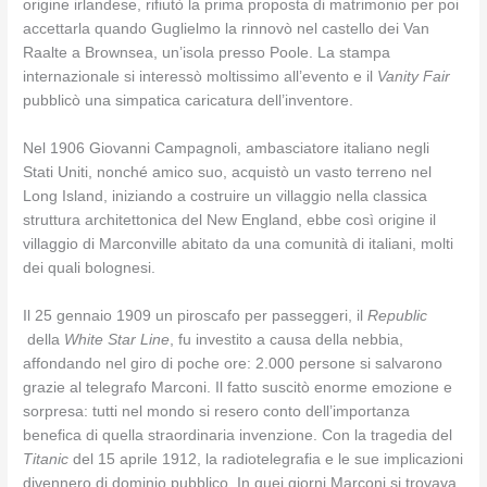
origine irlandese, rifiutò la prima proposta di matrimonio per poi
accettarla quando Guglielmo la rinnovò nel castello dei Van
Raalte a Brownsea, un’isola presso Poole. La stampa
internazionale si interessò moltissimo all’evento e il
Vanity Fair
pubblicò una simpatica caricatura dell’inventore.
Nel 1906 Giovanni Campagnoli, ambasciatore italiano negli
Stati Uniti, nonché amico suo, acquistò un vasto terreno nel
Long Island, iniziando a costruire un villaggio nella classica
struttura architettonica del New England, ebbe così origine il
villaggio di Marconville abitato da una comunità di italiani, molti
dei quali bolognesi.
Il 25 gennaio 1909 un piroscafo per passeggeri, il
Republic
della
White Star Line
, fu investito a causa della nebbia,
affondando nel giro di poche ore: 2.000 persone si salvarono
grazie al telegrafo Marconi. Il fatto suscitò enorme emozione e
sorpresa: tutti nel mondo si resero conto dell’importanza
benefica di quella straordinaria invenzione. Con la tragedia del
Titanic
del 15 aprile 1912, la radiotelegrafia e le sue implicazioni
divennero di dominio pubblico. In quei giorni Marconi si trovava