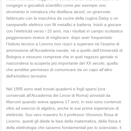
congegni e giocattoli scientifici come per esempio uno
strumento in miniatura che distillava alcool, un girarrosto
fabbricato con la macchina da cucire della cugina Daisy o un
campanello elettrico con fili metallici e batteria. Iniziò a giocare
con l’elettricità verso i 15 anni, ma i risultati in campo scolastico
peggioravano invece di migliorare: dopo aver frequentato
l’Istituto tecnico a Livorno non riuscì a superare né l’esame di
ammissione all’Accademia navale, né a quello dell’Università di
Bologna e nessuno comprese che in quel ragazzo geniale si
nascondeva la scoperta più importante del XX secolo, quella
che avrebbe permesso di comunicare da un capo all’altro
dell’emisfero terrestre.
Nel 1995 sono stati trovati quaderni e fogli sparsi (ora
conservati all’Accademia dei Lincei di Roma) annotati da
Marconi quando aveva appena 17 anni; in essi sono contenuti
oltre ad esercizi di algebra, anche le sue prime esperienze di
elettricità. Suo vero maestro fu il professor Vincenzo Rosa di
Livorno, questi gli diede le basi della matematica, della fisica e
della elettrologia che saranno fondamentali per lo scienziato, il