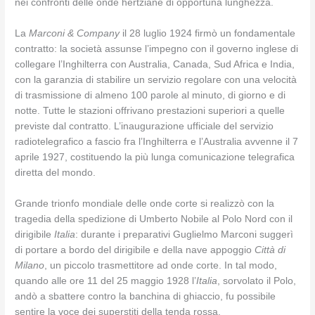
nei confronti delle onde hertziane di opportuna lunghezza.
La
Marconi
& Company
il 28 luglio 1924 firmò un fondamentale
contratto: la società assunse l’impegno con il governo inglese di
collegare l’Inghilterra con Australia, Canada, Sud Africa e India,
con la garanzia di stabilire un servizio regolare con una velocità
di trasmissione di almeno 100 parole al minuto, di giorno e di
notte. Tutte le stazioni offrivano prestazioni superiori a quelle
previste dal contratto. L’inaugurazione ufficiale del servizio
radiotelegrafico a fascio fra l’Inghilterra e l’Australia avvenne il 7
aprile 1927, costituendo la più lunga comunicazione telegrafica
diretta del mondo.
Grande trionfo mondiale delle onde corte si realizzò con la
tragedia della spedizione di Umberto Nobile al Polo Nord con il
dirigibile
Italia
: durante i preparativi Guglielmo Marconi suggerì
di portare a bordo del dirigibile e della nave appoggio
Città di
Milano
, un piccolo trasmettitore ad onde corte. In tal modo,
quando alle ore 11 del 25 maggio 1928 l’
Italia
, sorvolato il Polo,
andò a sbattere contro la banchina di ghiaccio, fu possibile
sentire la voce dei superstiti della tenda rossa.