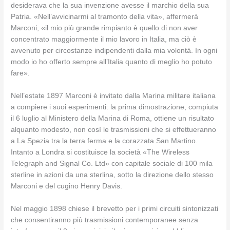
desiderava che la sua invenzione avesse il marchio della sua
Patria. «Nell’avvicinarmi al tramonto della vita», affermerà
Marconi, «il mio più grande rimpianto è quello di non aver
concentrato maggiormente il mio lavoro in Italia, ma ciò è
avvenuto per circostanze indipendenti dalla mia volontà. In ogni
modo io ho offerto sempre all’Italia quanto di meglio ho potuto
fare».
Nell’estate 1897 Marconi è invitato dalla Marina militare italiana
a compiere i suoi esperimenti: la prima dimostrazione, compiuta
il 6 luglio al Ministero della Marina di Roma, ottiene un risultato
alquanto modesto, non così le trasmissioni che si effettueranno
a La Spezia tra la terra ferma e la corazzata San Martino.
Intanto a Londra si costituisce la società «The Wireless
Telegraph and Signal Co. Ltd» con capitale sociale di 100 mila
sterline in azioni da una sterlina, sotto la direzione dello stesso
Marconi e del cugino Henry Davis.
Nel maggio 1898 chiese il brevetto per i primi circuiti sintonizzati
che consentiranno più trasmissioni contemporanee senza