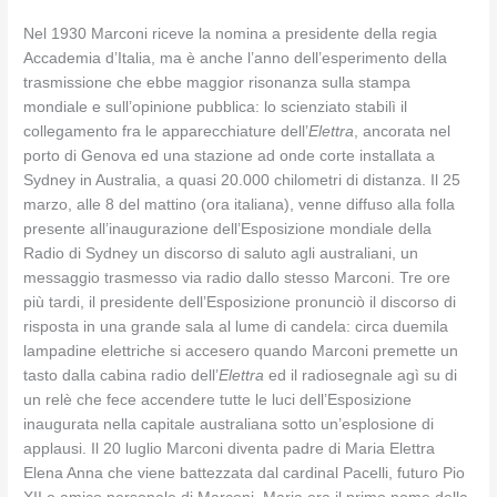
Nel 1930 Marconi riceve la nomina a presidente della regia
Accademia d’Italia, ma è anche l’anno dell’esperimento della
trasmissione che ebbe maggior risonanza sulla stampa
mondiale e sull’opinione pubblica: lo scienziato stabilì il
collegamento fra le apparecchiature dell’
Elettra
, ancorata nel
porto di Genova ed una stazione ad onde corte installata a
Sydney in Australia, a quasi 20.000 chilometri di distanza. Il 25
marzo, alle 8 del mattino (ora italiana), venne diffuso alla folla
presente all’inaugurazione dell’Esposizione mondiale della
Radio di Sydney un discorso di saluto agli australiani, un
messaggio trasmesso via radio dallo stesso Marconi. Tre ore
più tardi, il presidente dell’Esposizione pronunciò il discorso di
risposta in una grande sala al lume di candela: circa duemila
lampadine elettriche si accesero quando Marconi premette un
tasto dalla cabina radio dell’
Elettra
ed il radiosegnale agì su di
un relè che fece accendere tutte le luci dell’Esposizione
inaugurata nella capitale australiana sotto un’esplosione di
applausi. Il 20 luglio Marconi diventa padre di Maria Elettra
Elena Anna che viene battezzata dal cardinal Pacelli, futuro Pio