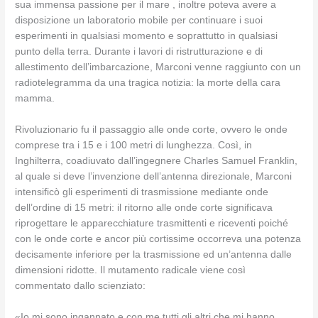
sua immensa passione per il mare , inoltre poteva avere a
disposizione un laboratorio mobile per continuare i suoi
esperimenti in qualsiasi momento e soprattutto in qualsiasi
punto della terra. Durante i lavori di ristrutturazione e di
allestimento dell’imbarcazione, Marconi venne raggiunto con un
radiotelegramma da una tragica notizia: la morte della cara
mamma.
Rivoluzionario fu il passaggio alle onde corte, ovvero le onde
comprese tra i 15 e i 100 metri di lunghezza. Così, in
Inghilterra, coadiuvato dall’ingegnere Charles Samuel Franklin,
al quale si deve l’invenzione dell’antenna direzionale, Marconi
intensificò gli esperimenti di trasmissione mediante onde
dell’ordine di 15 metri: il ritorno alle onde corte significava
riprogettare le apparecchiature trasmittenti e riceventi poiché
con le onde corte e ancor più cortissime occorreva una potenza
decisamente inferiore per la trasmissione ed un’antenna dalle
dimensioni ridotte. Il mutamento radicale viene così
commentato dallo scienziato:
«Io mi sono ingannato e con me tutti gli altri che mi hanno