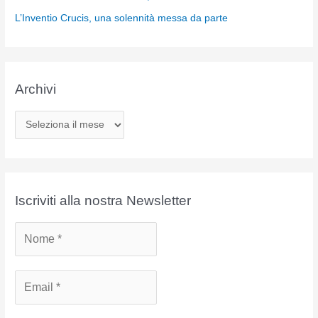
L’Inventio Crucis, una solennità messa da parte
Archivi
A
r
c
h
i
Iscriviti alla nostra Newsletter
v
i