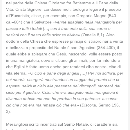
nel padre della Chiesa Girolamo fra Betlemme e il Pane della
Vita, Cristo Signore, condusse molti teologi a legare il presepio
all’Eucaristia; disse, per esempio, san Gregorio Magno (540
ca.–604) che il Salvatore «
venne adagiato nella mangiatoia per
pascere tutti i fedeli […] con il frumento della sua carne e
saziarli con il pasto della scienza divina
» (Omelia 8,1). Altro
dottore della Chiesa che espresse principi di straordinaria verità
e bellezza a proposito del Natale è sant’Agostino (354-430), il
quale ebbe a spiegare che Gesù, nascendo, volle essere posto
in una mangiatoia, dove si cibano gli animali, per far intendere
che Egli si è fatto uomo anche per rendersi cibo nostro, cibo di
vita eterna. «
O cibo e pane degli angeli! […] Per noi soffrirà, per
noi morirà, risorgerà mostrandoci un saggio del premio che ci
aspetta, salirà in cielo alla presenza dei discepoli, ritornerà dal
cielo per il giudizio. Colui che era adagiato nella mangiatoia è
divenuto debole ma non ha perduto la sua potenza: assunse
ciò che non era ma rimase ciò che era
» (
Discorsi
, Sermo 196,
3).
Meravigliosi scritti incentrati sul Santo Natale, di carattere sia