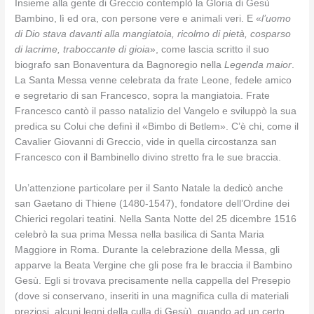
Insieme alla gente di Greccio contemplò la Gloria di Gesù
Bambino, lì ed ora, con persone vere e animali veri. E «
l’uomo
di Dio stava davanti alla mangiatoia, ricolmo di pietà, cosparso
di lacrime, traboccante di gioia
», come lascia scritto il suo
biografo san Bonaventura da Bagnoregio nella
Legenda maior
.
La Santa Messa venne celebrata da frate Leone, fedele amico
e segretario di san Francesco, sopra la mangiatoia. Frate
Francesco cantò il passo natalizio del Vangelo e sviluppò la sua
predica su Colui che definì il «Bimbo di Betlem». C’è chi, come il
Cavalier Giovanni di Greccio, vide in quella circostanza san
Francesco con il Bambinello divino stretto fra le sue braccia.
Un’attenzione particolare per il Santo Natale la dedicò anche
san Gaetano di Thiene (1480-1547), fondatore dell’Ordine dei
Chierici regolari teatini. Nella Santa Notte del 25 dicembre 1516
celebrò la sua prima Messa nella basilica di Santa Maria
Maggiore in Roma. Durante la celebrazione della Messa, gli
apparve la Beata Vergine che gli pose fra le braccia il Bambino
Gesù. Egli si trovava precisamente nella cappella del Presepio
(dove si conservano, inseriti in una magnifica culla di materiali
preziosi, alcuni legni della culla di Gesù), quando ad un certo