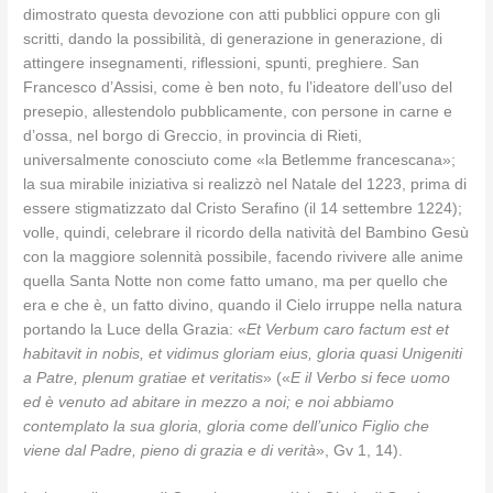
dimostrato questa devozione con atti pubblici oppure con gli
scritti, dando la possibilità, di generazione in generazione, di
attingere insegnamenti, riflessioni, spunti, preghiere. San
Francesco d’Assisi, come è ben noto, fu l’ideatore dell’uso del
presepio, allestendolo pubblicamente, con persone in carne e
d’ossa, nel borgo di Greccio, in provincia di Rieti,
universalmente conosciuto come «la Betlemme francescana»;
la sua mirabile iniziativa si realizzò nel Natale del 1223, prima di
essere stigmatizzato dal Cristo Serafino (il 14 settembre 1224);
volle, quindi, celebrare il ricordo della natività del Bambino Gesù
con la maggiore solennità possibile, facendo rivivere alle anime
quella Santa Notte non come fatto umano, ma per quello che
era e che è, un fatto divino, quando il Cielo irruppe nella natura
portando la Luce della Grazia: «
Et Verbum caro factum est et
habitavit in nobis, et vidimus gloriam eius, gloria quasi Unigeniti
a Patre, plenum gratiae et veritatis
» («
E il Verbo si fece uomo
ed è venuto ad abitare in mezzo a noi; e noi abbiamo
contemplato la sua gloria, gloria come dell’unico Figlio che
viene dal Padre, pieno di grazia e di verità
», Gv 1, 14).