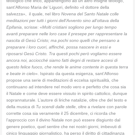
teologico che lirico, appartengono ad un altro insigne teologo,
sant’Alfonso Maria de’ Liguori, definito «il dottore della
salvezza», il quale, nel libro
Novena del Santo Natale colle
meditazioni per tutti i giorni dell’Avvento sino all’ottava della
Epifania
, scrisse: «
Molti cristiani sogliono per lungo tempo
avanti preparare nelle loro case il presepe per rappresentare la
nascita di Gesù Cristo; ma pochi sono quelli che pensano a
preparare i loro cuori, affinché, possa nascere in essi e
riposarsi Gesù Cristo. Tra questi pochi però vogliamo essere
ancora noi, acciocché siamo fatti degni di restare accesi di
questo felice fuoco, che rende le anime contente in questa terra
e beate in
cielo
». Ispirato da questa esigenza, sant’Alfonso
propose una serie di meditazioni di eccelsa spiritualità, che
continuano ad intendere nel modo vero e perfetto che cosa sia
il Natale e come deve essere vissuto in spirito cattolico, dunque
soprannaturale. L’autore di liriche natalizie, oltre che del testo e
della musica di
Tu scendi dalle stelle
, oltre a rivelare con parole
corrette cosa sia veramente il 25 dicembre, ci ricorda che
l’approccio con il divino Natale non può essere disgiunto dal
genere poetico, quel sentire che nei nostri giorni, imbevuti di
cinico linguaggio giornalistico, ha perso il diritto di cittadinanza