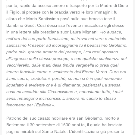
punto, rapito da acceso amore e trasporto per la Madre di Dio e
il Figlio, si protese con le braccia verso le loro immagini: fu
allora che Maria Santissima posò sulle sue braccia tese il
Bambino Gesù. Così descrisse l’evento miracoloso egli stesso
in una lettera alla bresciana suor Laura Mignani: «
Io audace,
nell’ora del suo parto Santissimo, mi trovai nel vero e materiale
santissimo Presepe: ad incoraggiarmi fu il beatissimo Girolamo,
padre mio, grande amante del presepe, i cui resti riposano
all’ingresso dello stesso presepe; e con qualche confidenza del
Vecchierello, dalle mani della timida Verginella io presi quel
tenero fanciullo carne e vestimento dell’Eterno Verbo. Duro era
il mio cuore, credetemi, perché, se non si è in quel momento
liquefatto è evidente che è di diamante: pazienza! La stessa
cosa mi accadde alla Circoncisione e, nonostante tutto, i miei
sensi rimangono incirconcisi. E ancora mi capitò lo stesso
fenomeno per l’Epifania
».
Patrono del suo casato nobiliare era san Girolamo, morto a
Betlemme il 30 settembre di 1600 anni fa, il quale ha lasciato
pagine mirabili sul Santo Natale. L’identificazione già presente