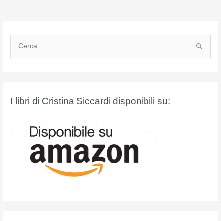
C
e
r
c
a
I libri di Cristina Siccardi disponibili su:
: