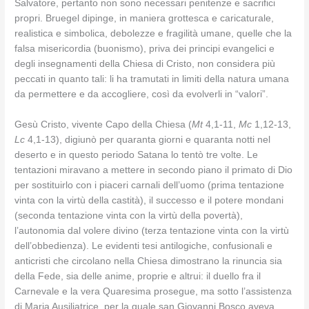
Salvatore, pertanto non sono necessari penitenze e sacrifici
propri. Bruegel dipinge, in maniera grottesca e caricaturale,
realistica e simbolica, debolezze e fragilità umane, quelle che la
falsa misericordia (buonismo), priva dei principi evangelici e
degli insegnamenti della Chiesa di Cristo, non considera più
peccati in quanto tali: li ha tramutati in limiti della natura umana
da permettere e da accogliere, così da evolverli in “valori”.
Gesù Cristo, vivente Capo della Chiesa (
Mt
4,1-11,
Mc
1,12-13,
Lc
4,1-13), digiunò per quaranta giorni e quaranta notti nel
deserto e in questo periodo Satana lo tentò tre volte. Le
tentazioni miravano a mettere in secondo piano il primato di Dio
per sostituirlo con i piaceri carnali dell’uomo (prima tentazione
vinta con la virtù della castità), il successo e il potere mondani
(seconda tentazione vinta con la virtù della povertà),
l’autonomia dal volere divino (terza tentazione vinta con la virtù
dell’obbedienza). Le evidenti tesi antilogiche, confusionali e
anticristi che circolano nella Chiesa dimostrano la rinuncia sia
della Fede, sia delle anime, proprie e altrui: il duello fra il
Carnevale e la vera Quaresima prosegue, ma sotto l’assistenza
di Maria Ausiliatrice, per la quale san Giovanni Bosco aveva