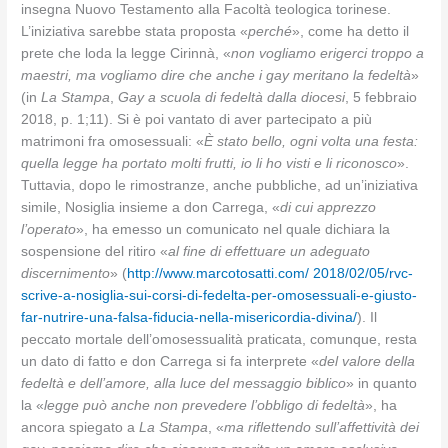
insegna Nuovo Testamento alla Facoltà teologica torinese.
L’iniziativa sarebbe stata proposta «
perché
», come ha detto il
prete che loda la legge Cirinnà, «
non vogliamo erigerci troppo a
maestri, ma vogliamo dire che anche i gay meritano la fedeltà
»
(in
La Stampa
,
Gay a scuola di fedeltà dalla diocesi
, 5 febbraio
2018, p. 1;11). Si è poi vantato di aver partecipato a più
matrimoni fra omosessuali: «
È stato bello, ogni volta una festa:
quella legge ha portato molti frutti, io li ho visti e li riconosco
».
Tuttavia, dopo le rimostranze, anche pubbliche, ad un’iniziativa
simile, Nosiglia insieme a don Carrega, «
di cui apprezzo
l’operato
», ha emesso un comunicato nel quale dichiara la
sospensione del ritiro «
al fine di effettuare un adeguato
discernimento
» (
http://www.marcotosatti.com/ 2018/02/05/rvc-
scrive-a-nosiglia-sui-corsi-di-fedelta-per-omosessuali-e-giusto-
far-nutrire-una-falsa-fiducia-nella-misericordia-divina/
). Il
peccato mortale dell’omosessualità praticata, comunque, resta
un dato di fatto e don Carrega si fa interprete «
del valore della
fedeltà e dell’amore, alla luce del messaggio biblico
» in quanto
la «
legge può anche non prevedere l’obbligo di fedeltà
», ha
ancora spiegato a
La Stampa
, «
ma riflettendo sull’affettività dei