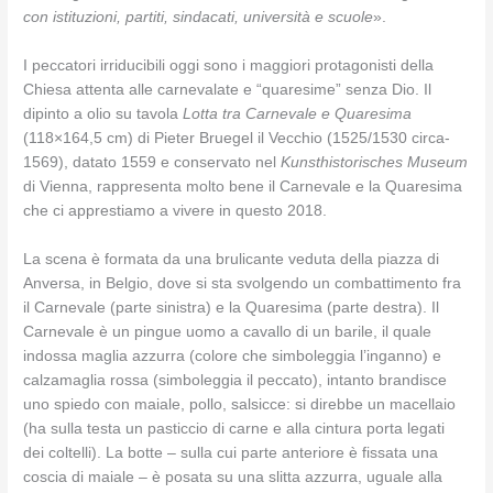
con istituzioni, partiti, sindacati, università e scuole
».
I peccatori irriducibili oggi sono i maggiori protagonisti della
Chiesa attenta alle carnevalate e “quaresime” senza Dio. Il
dipinto a olio su tavola
Lotta tra Carnevale e Quaresima
(118×164,5 cm) di Pieter Bruegel il Vecchio (1525/1530 circa-
1569), datato 1559 e conservato nel
Kunsthistorisches Museum
di Vienna, rappresenta molto bene il Carnevale e la Quaresima
che ci apprestiamo a vivere in questo 2018.
La scena è formata da una brulicante veduta della piazza di
Anversa, in Belgio, dove si sta svolgendo un combattimento fra
il Carnevale (parte sinistra) e la Quaresima (parte destra). Il
Carnevale è un pingue uomo a cavallo di un barile, il quale
indossa maglia azzurra (colore che simboleggia l’inganno) e
calzamaglia rossa (simboleggia il peccato), intanto brandisce
uno spiedo con maiale, pollo, salsicce: si direbbe un macellaio
(ha sulla testa un pasticcio di carne e alla cintura porta legati
dei coltelli). La botte – sulla cui parte anteriore è fissata una
coscia di maiale – è posata su una slitta azzurra, uguale alla