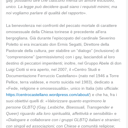
gay, possiamo dire che ciascuno merita un amore esclusivo,
unico. La legge può decidere quali siano i requisiti minimi, ma
noi vogliamo parlare di qualità del rapporto
».
La benevolenza nei confronti del peccato mortale di carattere
omosessuale della Chiesa torinese è precedente all’era
bergogliana. Già durante l’episcopato del cardinale Severino
Poletto si era incaricato don Ermis Segatti, Direttore della
Pastorale della cultura, per stabilire un “dialogo” (inclusione) di
“comprensione” (permissivismo) con i gay, lasciandoli al loro
destino di peccatori impenitenti; inoltre, nel Gruppo Abele di don
Luigi Ciotti si era aperto, nel 2007, il «Centro Studi e
Documentazione Ferruccio Castellano» (nato nel 1946 a Torre
Pellice, terra valdese, e morto suicida nel 1983), dedicato a
«Fede, religione e omosessualità», unico in Italia (sito ufficiale:
https://centrocastellano.wordpress.com/about/
) e che ha, fra i
suoi obiettivi quelli di: «
Valorizzare quanto esprimono le
persone GLBTQ (Gay, Lesbiche, Bisessuali, Transgender e
Queer) riguardo alla loro spiritualità, affettività e sensibilità
» e
«
Dialogare e collaborare con i gruppi GLBTQ italiani e stranieri;
con singoli ed associazioni; con Chiese e comunità religiose;