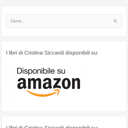
C
e
r
c
a
I libri di Cristina Siccardi disponibili su:
:
I libri di Cristina Siccardi disponibili su: