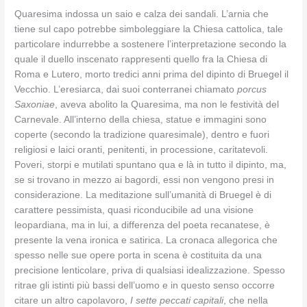
Quaresima indossa un saio e calza dei sandali. L’arnia che
tiene sul capo potrebbe simboleggiare la Chiesa cattolica, tale
particolare indurrebbe a sostenere l’interpretazione secondo la
quale il duello inscenato rappresenti quello fra la Chiesa di
Roma e Lutero, morto tredici anni prima del dipinto di Bruegel il
Vecchio. L’eresiarca, dai suoi conterranei chiamato
porcus
Saxoniae
, aveva abolito la Quaresima, ma non le festività del
Carnevale. All’interno della chiesa, statue e immagini sono
coperte (secondo la tradizione quaresimale), dentro e fuori
religiosi e laici oranti, penitenti, in processione, caritatevoli.
Poveri, storpi e mutilati spuntano qua e là in tutto il dipinto, ma,
se si trovano in mezzo ai bagordi, essi non vengono presi in
considerazione. La meditazione sull’umanità di Bruegel è di
carattere pessimista, quasi riconducibile ad una visione
leopardiana, ma in lui, a differenza del poeta recanatese, è
presente la vena ironica e satirica. La cronaca allegorica che
spesso nelle sue opere porta in scena è costituita da una
precisione lenticolare, priva di qualsiasi idealizzazione. Spesso
ritrae gli istinti più bassi dell’uomo e in questo senso occorre
citare un altro capolavoro,
I sette peccati capitali
, che nella