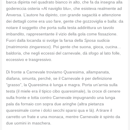
barca dipinta nel quadrato bianco in alto, che fa da insegna alla
godereccia osteria «Al naviglio blu», che esisteva realmente ad
Anversa. L’autore ha dipinto, con grande sagacità e attenzione
dei dettagli come era uso fare, gente che gozzoviglia e balla: da
notare il soggetto che porta sulla testa addirittura un tavolo
imbandito, rappresentante il vizio della gola come fissazione.
Fuori dalla locanda si svolge la farsa della
Sposa sudicia
(matrimonio zingaresco). Poi gente che suona, gioca, cucina…
baldoria, che negli eccessi del carnevale, dà sfogo al lato folle,
eccessivo e trasgressivo.
Di fronte a Carnevale troviamo Quaresima, allampanata,
diafana, smunta, perché, se il Carnevale è per definizione
“grasso”, la Quaresima è lunga e magra. Porta un’arnia sulla
testa (il miele era il tipico cibo quaresimale), la croce di cenere
sulla fronte e lotta contro Carnevale impugnando una lunga
pala da fornaio con sopra due aringhe (altra pietanza
quaresimale come i dolci secchi sparsi qua e là). A tirare il
carretto un frate e una monaca, mentre Carnevale è spinto da
due uomini in maschera.