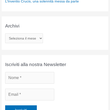
L’Inventio Crucis, una solennità messa da parte
Archivi
A
r
c
h
i
Iscriviti alla nostra Newsletter
v
i