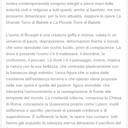
nostra contemporaneità vengono elargiti a piene mani dalle
autorità civili e religiose a tutti quanti, anche ai bambini; ma non
possiamo dimenticare, per la loro attualità, neppure le opere
La
Grande Torre di Babele
e
La Piccola Torre di Babele
.
L’uomo di Bruegel è una creatura goffa e viziosa, calata in un
universo di paure, depravazione, deformazioni fisiche e morali,
che sono riprodotte con occhio lucido, privo di compiacenze. Là
dove è presente l’uomo c’è il malessere, il disordine, la
confusione, il peccato. Là dove c’è il paesaggio, invece, impera
la natura con la sua bellezza, che contrasta plasticamente con
la bassezza degli individui. Unica figura che si salva dalle
condanne dell’esistenza terrena e che spesso viene proposta
nelle sue opere è quella del pastore: figura immobile, che
interpreta l’ammonimento e la rassegnazione di fronte alle
tempeste del mondo. La cristianità odierna, compresa la Chiesa
di Roma, concepisce la Quaresima proprio come Lutero: inutili
sofferenze e sacrifici, permeati di passate credenze e di
superstizione. È sufficiente la fede, le opere non contano: tutti
hanno già acquisito la salvezza eterna attraverso il sacrificio del