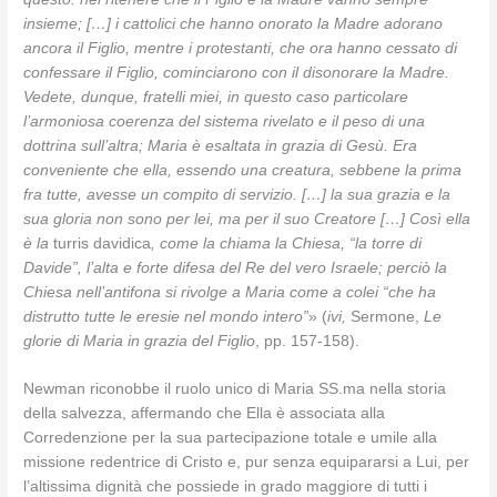
insieme; […] i cattolici che hanno onorato la Madre adorano
ancora il Figlio, mentre i protestanti, che ora hanno cessato di
confessare il Figlio, cominciarono con il disonorare la Madre.
Vedete, dunque, fratelli miei, in questo caso particolare
l’armoniosa coerenza del sistema rivelato e il peso di una
dottrina sull’altra; Maria è esaltata in grazia di Gesù. Era
conveniente che ella, essendo una creatura, sebbene la prima
fra tutte, avesse un compito di servizio. […] la sua grazia e la
sua gloria non sono per lei, ma per il suo Creatore […] Così ella
è la
turris davidica
, come la chiama la Chiesa, “la torre di
Davide”, l’alta e forte difesa del Re del vero Israele; perciò la
Chiesa nell’antifona si rivolge a Maria come a colei “che ha
distrutto tutte le eresie nel mondo intero”
» (
ivi,
Sermone,
Le
glorie di Maria in grazia del Figlio
, pp. 157-158).
Newman riconobbe il ruolo unico di Maria SS.ma nella storia
della salvezza, affermando che Ella è associata alla
Corredenzione per la sua partecipazione totale e umile alla
missione redentrice di Cristo e, pur senza equipararsi a Lui, per
l’altissima dignità che possiede in grado maggiore di tutti i