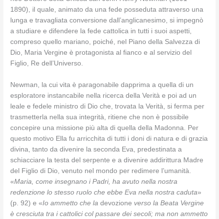
1890), il quale, animato da una fede posseduta attraverso una
lunga e travagliata conversione dall’anglicanesimo, si impegnò
a studiare e difendere la fede cattolica in tutti i suoi aspetti,
compreso quello mariano, poiché, nel Piano della Salvezza di
Dio, Maria Vergine è protagonista al fianco e al servizio del
Figlio, Re dell’Universo.
Newman, la cui vita è paragonabile dapprima a quella di un
esploratore instancabile nella ricerca della Verità e poi ad un
leale e fedele ministro di Dio che, trovata la Verità, si ferma per
trasmetterla nella sua integrità, ritiene che non è possibile
concepire una missione più alta di quella della Madonna. Per
questo motivo Ella fu arricchita di tutti i doni di natura e di grazia
divina, tanto da divenire la seconda Eva, predestinata a
schiacciare la testa del serpente e a divenire addirittura Madre
del Figlio di Dio, venuto nel mondo per redimere l’umanità.
«
Maria, come insegnano i Padri, ha avuto nella nostra
redenzione lo stesso ruolo che ebbe Eva nella nostra caduta
»
(p. 92) e «
Io ammetto che la
devozione
verso la Beata Vergine
è cresciuta tra i cattolici col passare dei secoli; ma non ammetto