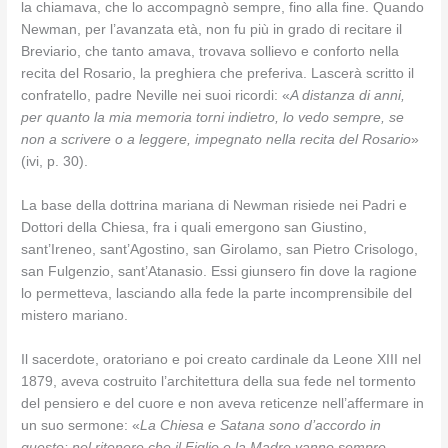
la chiamava, che lo accompagnò sempre, fino alla fine. Quando
Newman, per l’avanzata età, non fu più in grado di recitare il
Breviario, che tanto amava, trovava sollievo e conforto nella
recita del Rosario, la preghiera che preferiva. Lascerà scritto il
confratello, padre Neville nei suoi ricordi: «
A distanza di anni,
per quanto la mia memoria torni indietro, lo vedo sempre, se
non a scrivere o a leggere, impegnato nella recita del Rosario
»
(ivi, p. 30).
La base della dottrina mariana di Newman risiede nei Padri e
Dottori della Chiesa, fra i quali emergono san Giustino,
sant’Ireneo, sant’Agostino, san Girolamo, san Pietro Crisologo,
san Fulgenzio, sant’Atanasio. Essi giunsero fin dove la ragione
lo permetteva, lasciando alla fede la parte incomprensibile del
mistero mariano.
Il sacerdote, oratoriano e poi creato cardinale da Leone XIII nel
1879, aveva costruito l’architettura della sua fede nel tormento
del pensiero e del cuore e non aveva reticenze nell’affermare in
un suo sermone: «
La Chiesa e Satana sono d’accordo in
questo: nel ritenere che il Figlio e la Madre vanno sempre