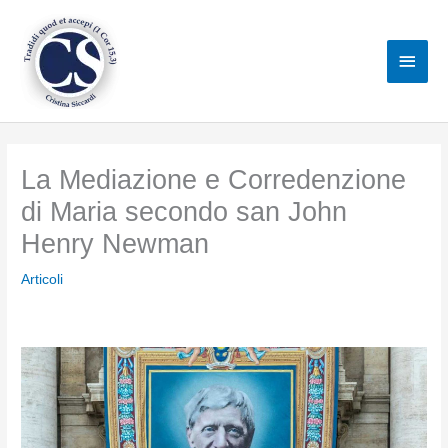
Vai
al
Men
contenuto
princ
La Mediazione e Corredenzione
di Maria secondo san John
Henry Newman
Articoli