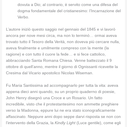
dovuta a Dio; al contrario, è servito come una difesa del
dogma fondamentale del cristianesimo: l’Incarnazione del
Verbo.
L’autore iniziò questo saggio nel gennaio del 1845 e vi lavorò
ancora per nove mesi circa, ma non lo terminò… ormai aveva
trovato tutto il Tesoro della Verità, non doveva più cercare nulla,
aveva finalmente e umilmente compreso con la mente (la
ragione) e con tutto il cuore la fede… e si fece cattolico,
abbracciando Santa Romana Chiesa. Venne battezzato il 9
ottobre di quell’anno, mentre il giorno di Ognissanti ricevette la
Cresima dal Vicario apostolico Nicolas Wiseman.
Fu Maria Santissima ad accompagnarlo per tutta la vita: aveva
appena dieci anni quando, su un proprio quaderno di poesie,
John Henry disegnò una Croce e un Rosario. Un fatto
incredibile, visto che il protestantesimo non ammette preghiere
verso la Madonna, eppure lui ne era stato iconograficamente
affascinato. Neppure anni dopo seppe darvi risposta se non con
l’intervento della Grazia, la
Kindly Light
(Luce gentile), come egli