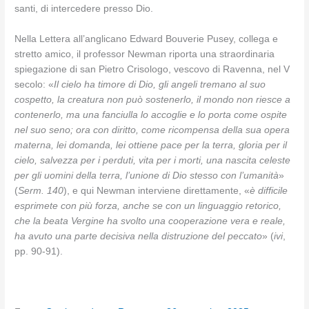
santi, di intercedere presso Dio.
Nella Lettera all’anglicano Edward Bouverie Pusey, collega e
stretto amico, il professor Newman riporta una straordinaria
spiegazione di san Pietro Crisologo, vescovo di Ravenna, nel V
secolo: «
Il cielo ha timore di Dio, gli angeli tremano al suo
cospetto, la creatura non può sostenerlo, il mondo non riesce a
contenerlo, ma una fanciulla lo accoglie e lo porta come ospite
nel suo seno; ora con diritto, come ricompensa della sua opera
materna, lei domanda, lei ottiene pace per la terra, gloria per il
cielo, salvezza per i perduti, vita per i morti, una nascita celeste
per gli uomini della terra, l’unione di Dio stesso con l’umanità
»
(
Serm. 140
), e qui Newman interviene direttamente, «
è difficile
esprimete con più forza, anche se con un linguaggio retorico,
che la beata Vergine ha svolto una cooperazione vera e reale,
ha avuto una parte decisiva nella distruzione del peccato
» (
ivi
,
pp. 90-91).