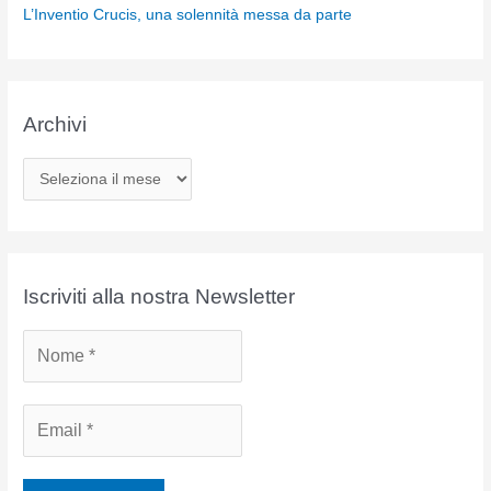
L’Inventio Crucis, una solennità messa da parte
Archivi
A
r
c
h
i
Iscriviti alla nostra Newsletter
v
i