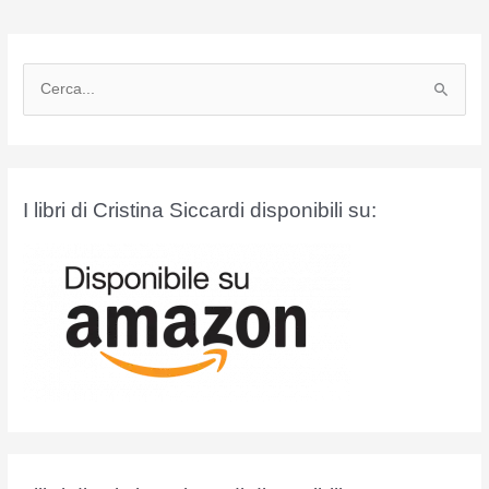
C
e
r
c
a
I libri di Cristina Siccardi disponibili su:
: