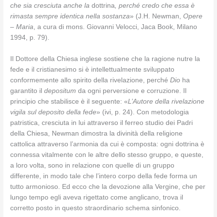
che sia cresciuta anche la
dottrina
, perché credo che essa è
rimasta sempre identica nella sostanza
» (J.H. Newman,
Opere
– Maria
, a cura di mons. Giovanni Velocci, Jaca Book, Milano
1994, p. 79).
Il Dottore della Chiesa inglese sostiene che la ragione nutre la
fede e il cristianesimo si è intellettualmente sviluppato
conformemente allo spirito della rivelazione, perché
Dio
ha
garantito il
depositum
da ogni perversione e corruzione. Il
principio che stabilisce è il seguente: «
L’Autore della rivelazione
vigila sul deposito della fede
» (ivi, p. 24). Con metodologia
patristica, cresciuta in lui attraverso il ferreo studio dei Padri
della Chiesa, Newman dimostra la divinità della religione
cattolica attraverso l’armonia da cui è composta: ogni dottrina è
connessa vitalmente con le altre dello stesso gruppo, e queste,
a loro volta, sono in relazione con quelle di un gruppo
differente, in modo tale che l’intero corpo della fede forma un
tutto armonioso. Ed ecco che la devozione alla Vergine, che per
lungo tempo egli aveva rigettato come anglicano, trova il
corretto posto in questo straordinario schema sinfonico.