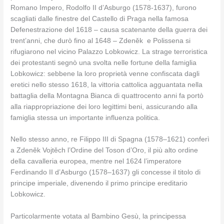
Romano Impero, Rodolfo II d’Asburgo (1578-1637), furono
scagliati dalle finestre del Castello di Praga nella famosa
Defenestrazione del 1618 – causa scatenante della guerra dei
trent’anni, che durò fino al 1648 – Zdeněk e Polissena si
rifugiarono nel vicino Palazzo Lobkowicz. La strage terroristica
dei protestanti segnò una svolta nelle fortune della famiglia
Lobkowicz: sebbene la loro proprietà venne confiscata dagli
eretici nello stesso 1618, la vittoria cattolica agguantata nella
battaglia della Montagna Bianca di quattrocento anni fa portò
alla riappropriazione dei loro legittimi beni, assicurando alla
famiglia stessa un importante influenza politica.
Nello stesso anno, re Filippo III di Spagna (1578–1621) conferì
a Zdeněk Vojtěch l’Ordine del Toson d’Oro, il più alto ordine
della cavalleria europea, mentre nel 1624 l’imperatore
Ferdinando II d’Asburgo (1578–1637) gli concesse il titolo di
principe imperiale, divenendo il primo principe ereditario
Lobkowicz.
Particolarmente votata al Bambino Gesù, la principessa