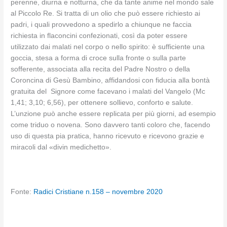
perenne, diurna e notturna, che da tante anime nel mondo sale
al Piccolo Re. Si tratta di un olio che può essere richiesto ai
padri, i quali provvedono a spedirlo a chiunque ne faccia
richiesta in flaconcini confezionati, così da poter essere
utilizzato dai malati nel corpo o nello spirito: è sufficiente una
goccia, stesa a forma di croce sulla fronte o sulla parte
sofferente, associata alla recita del Padre Nostro o della
Coroncina di Gesù Bambino, affidandosi con fiducia alla bontà
gratuita del Signore come facevano i malati del Vangelo (Mc
1,41; 3,10; 6,56), per ottenere sollievo, conforto e salute.
L’unzione può anche essere replicata per più giorni, ad esempio
come triduo o novena. Sono davvero tanti coloro che, facendo
uso di questa pia pratica, hanno ricevuto e ricevono grazie e
miracoli dal «divin medichetto».
Fonte:
Radici Cristiane n.158 – novembre 2020