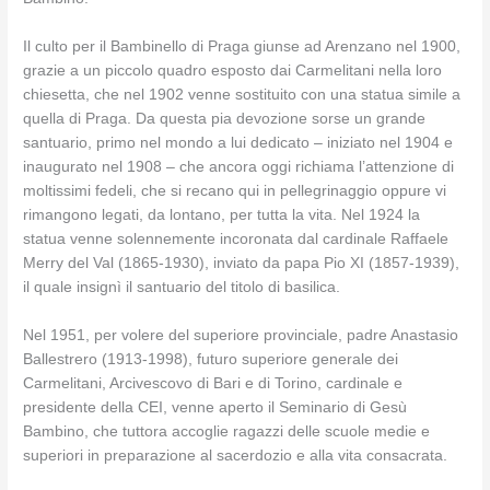
Il culto per il Bambinello di Praga giunse ad Arenzano nel 1900,
grazie a un piccolo quadro esposto dai Carmelitani nella loro
chiesetta, che nel 1902 venne sostituito con una statua simile a
quella di Praga. Da questa pia devozione sorse un grande
santuario, primo nel mondo a lui dedicato – iniziato nel 1904 e
inaugurato nel 1908 – che ancora oggi richiama l’attenzione di
moltissimi fedeli, che si recano qui in pellegrinaggio oppure vi
rimangono legati, da lontano, per tutta la vita. Nel 1924 la
statua venne solennemente incoronata dal cardinale Raffaele
Merry del Val (1865-1930), inviato da papa Pio XI (1857-1939),
il quale insignì il santuario del titolo di basilica.
Nel 1951, per volere del superiore provinciale, padre Anastasio
Ballestrero (1913-1998), futuro superiore generale dei
Carmelitani, Arcivescovo di Bari e di Torino, cardinale e
presidente della CEI, venne aperto il Seminario di Gesù
Bambino, che tuttora accoglie ragazzi delle scuole medie e
superiori in preparazione al sacerdozio e alla vita consacrata.