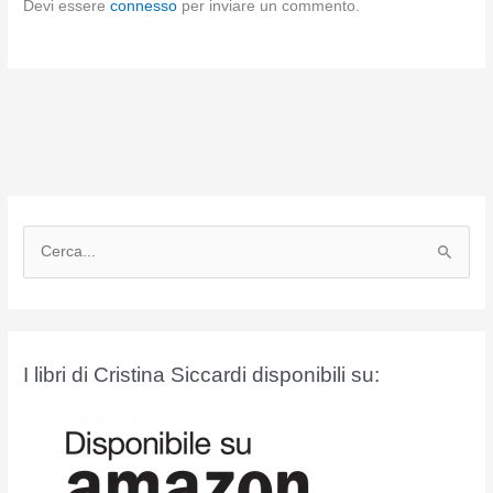
Devi essere
connesso
per inviare un commento.
C
e
r
c
a
I libri di Cristina Siccardi disponibili su:
: