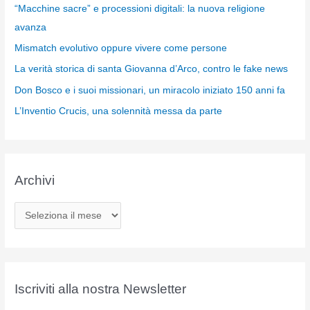
“Macchine sacre” e processioni digitali: la nuova religione
avanza
Mismatch evolutivo oppure vivere come persone
La verità storica di santa Giovanna d’Arco, contro le fake news
Don Bosco e i suoi missionari, un miracolo iniziato 150 anni fa
L’Inventio Crucis, una solennità messa da parte
Archivi
A
r
c
h
i
Iscriviti alla nostra Newsletter
v