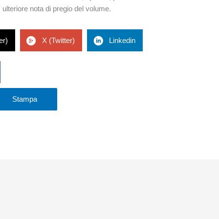
, ulteriore nota di pregio del volume.
er)
X (Twitter)
Linkedin
Stampa