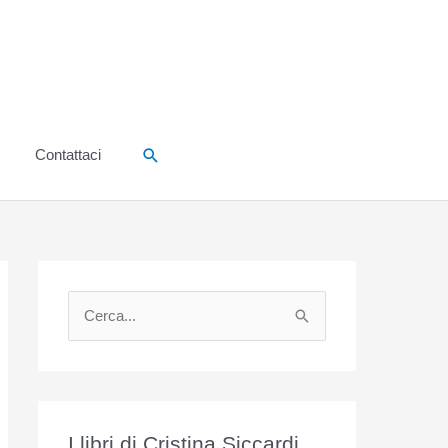
Cerca
Contattaci
C
e
r
c
a
I libri di Cristina Siccardi