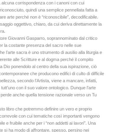
ha alcuna corrispondenza con i canoni con cui
iconosciuto, quindi una semplice pennellata fatta a
are arte perché non è “riconoscibile”, decodificabile.
aggio oggettivo, chiaro, da cui deriva direttamente la
ra.
ittore Giovanni Gasparro, soprannominato dal critico
per la costante presenza del sacro nelle sue
 l’arte sacra è uno strumento di ausilio alla liturgia e
rente alle Scritture e al dogma perché il compito
 da Dio ponendolo al centro della sua ispirazione, ciò
ontemporanee che producono edifici di culto di difficile
bellezza, secondo l’Artista, viene a mancare, infatti,
 tutt’uno con il suo valore ontologico. Dunque l’arte
 perde anche quella tensione razionale verso un Tu
esto libro che potremmo definire un vero e proprio
 scorrevole con cui tematiche così importanti vengono
le e fruibile anche per i “non addetti ai lavori”. Una
te si ha modo di affrontare, spesso, persino nei