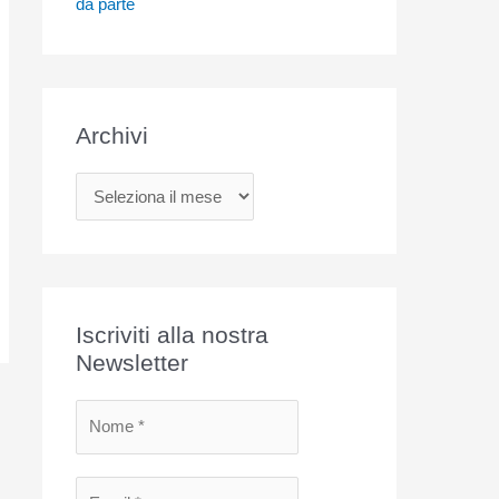
da parte
Archivi
A
r
c
h
i
Iscriviti alla nostra
v
Newsletter
i