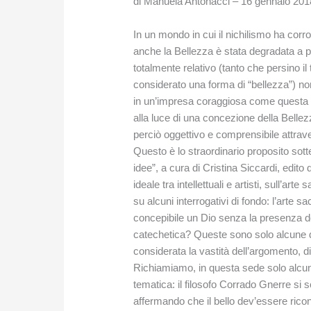
di Manuela Antonacci – 16 gennaio 20
In un mondo in cui il nichilismo ha corr
anche la Bellezza è stata degradata a 
totalmente relativo (tanto che persino il 
considerato una forma di “bellezza”) non
in un’impresa coraggiosa come questa e 
alla luce di una concezione della Bellez
perciò oggettivo e comprensibile attravers
Questo è lo straordinario proposito sotte
idee”, a cura di Cristina Siccardi, edit
ideale tra intellettuali e artisti, sull’ar
su alcuni interrogativi di fondo: l’arte s
concepibile un Dio senza la presenza d
catechetica? Queste sono solo alcune d
considerata la vastità dell’argomento, d
Richiamiamo, in questa sede solo alcuni d
tematica: il filosofo Corrado Gnerre si 
affermando che il bello dev’essere rico