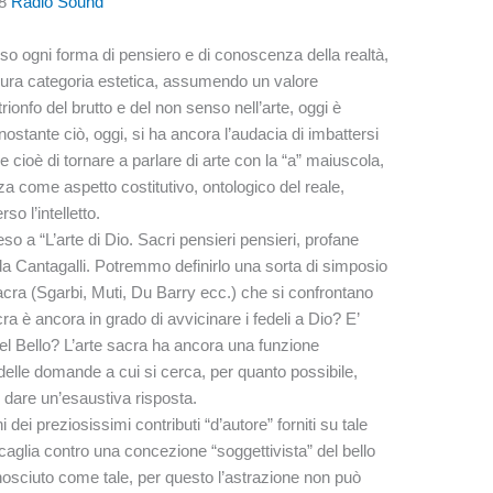
18
Radio Sound
oso ogni forma di pensiero e di conoscenza della realtà,
pura categoria estetica, assumendo un valore
trionfo del brutto e del non senso nell’arte, oggi è
ostante ciò, oggi, si ha ancora l’audacia di imbattersi
cioè di tornare a parlare di arte con la “a” maiuscola,
za come aspetto costitutivo, ontologico del reale,
o l’intelletto.
so a “L’arte di Dio. Sacri pensieri pensieri, profane
o da Cantagalli. Potremmo definirlo una sorta di simposio
te sacra (Sgarbi, Muti, Du Barry ecc.) che si confrontano
acra è ancora in grado di avvicinare i fedeli a Dio? E’
el Bello? L’arte sacra ha ancora una funzione
elle domande a cui si cerca, per quanto possibile,
i dare un’esaustiva risposta.
ei preziosissimi contributi “d’autore” forniti su tale
scaglia contro una concezione “soggettivista” del bello
nosciuto come tale, per questo l’astrazione non può