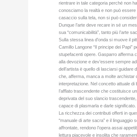
rientrare in tale categoria perché non 
conosciamo la realtà e non può essere r
casaccio sulla tela, non si può consider
Dunque l’arte deve recare in sé un mess
sua “comunicabilità”, tanto più l’arte sac
Sulla stessa linea d’onda si muove il p
Camillo Langone “Il principe dei Papi” 
stupefacenti opere. Gasparro afferma che
alla devozione e dev’essere sempre ade
dell’artista è quello di lasciarsi guidare
che, afferma, manca a molte archistar c
interpretazione. Nel concetto attuale di 
l’afflato trascendente che costituisce un
deprivata del suo slancio trascendente,
capace di plasmarla e darle significato.
La ricchezza dei contributi offerti in qu
“manuale di arte sacra” e il linguaggio
affrontate, rendono l’opera assai appetibi
lettura piacevole e insolita che raramen