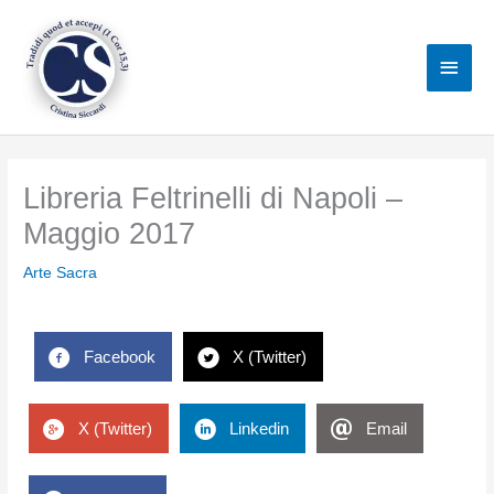
Vai
al
Men
contenuto
princ
Libreria Feltrinelli di Napoli –
Maggio 2017
Arte Sacra
Facebook
X (Twitter)
X (Twitter)
Linkedin
Email