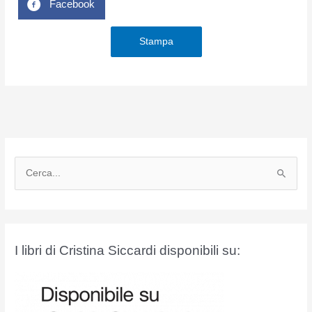
Facebook
Stampa
C
e
r
c
a
I libri di Cristina Siccardi disponibili su:
: