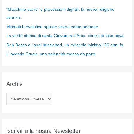
“Macchine sacre” e processioni digitali: la nuova religione
avanza
Mismatch evolutivo oppure vivere come persone
La verità storica di santa Giovanna d’Arco, contro le fake news
Don Bosco e i suoi missionari, un miracolo iniziato 150 anni fa
L’Inventio Crucis, una solennità messa da parte
Archivi
A
r
c
h
i
Iscriviti alla nostra Newsletter