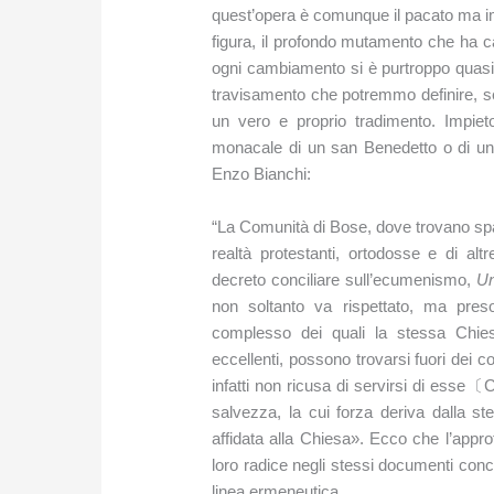
quest’opera è comunque il pacato ma im
figura, il profondo mutamento che ha car
ogni cambiamento si è purtroppo quasi
travisamento che potremmo definire, se
un vero e proprio tradimento. Impietoso
monacale di un san Benedetto o di u
Enzo Bianchi:
“La Comunità di Bose, dove trovano spa
realtà protestanti, ortodosse e di altre
decreto conciliare sull’ecumenismo,
Un
non soltanto va rispettato, ma pres
complesso dei quali la stessa Chiesa
eccellenti, possono trovarsi fuori dei co
infatti non ricusa di servirsi di ess
salvezza, la cui forza deriva dalla st
affidata alla Chiesa». Ecco che l’appr
loro radice negli stessi documenti conci
linea ermeneutica.