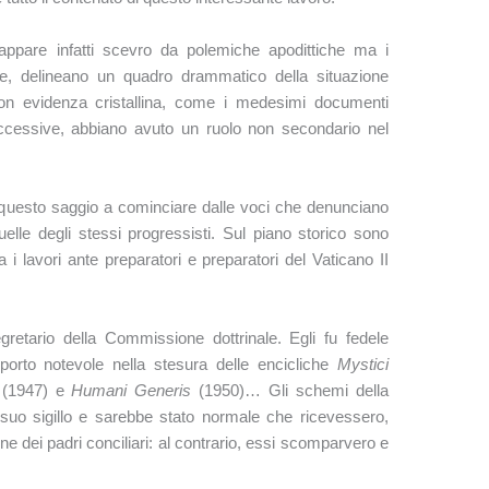
 appare infatti scevro da polemiche apodittiche ma i
one, delineano un quadro drammatico della situazione
con evidenza cristallina, come i medesimi documenti
successive, abbiano avuto un ruolo non secondario nel
da questo saggio a cominciare dalle voci che denunciano
uelle degli stessi progressisti. Sul piano storico sono
 i lavori ante preparatori e preparatori del Vaticano II
etario della Commissione dottrinale. Egli fu fedele
porto notevole nella stesura delle encicliche
Mystici
i
(1947) e
Humani Generis
(1950)… Gli schemi della
 suo sigillo e sarebbe stato normale che ricevessero,
one dei padri conciliari: al contrario, essi scomparvero e