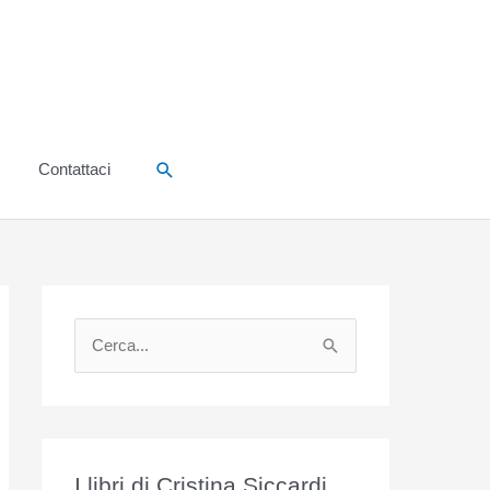
Cerca
Contattaci
C
e
r
c
a
I libri di Cristina Siccardi