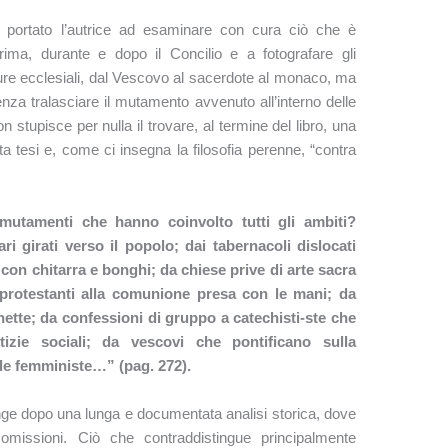
ha portato l’autrice ad esaminare con cura ciò che è
prima, durante e dopo il Concilio e a fotografare gli
gure ecclesiali, dal Vescovo al sacerdote al monaco, ma
enza tralasciare il mutamento avvenuto all’interno delle
on stupisce per nulla il trovare, al termine del libro, una
a tesi e, come ci insegna la filosofia perenne, “contra
utamenti che hanno coinvolto tutti gli ambiti?
ari girati verso il popolo; dai tabernacoli dislocati
i con chitarra e bonghi; da chiese prive di arte sacra
protestanti alla comunione presa con le mani; da
chette; da confessioni di gruppo a catechisti-ste che
izie sociali; da vescovi che pontificano sulla
le femministe…” (pag. 272).
iunge dopo una lunga e documentata analisi storica, dove
 omissioni. Ciò che contraddistingue principalmente