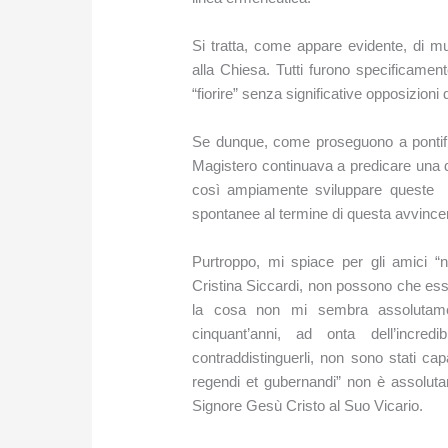
Si tratta, come appare evidente, di mu
alla Chiesa. Tutti furono specificament
“fiorire” senza significative opposizion
Se dunque, come proseguono a pontifica
Magistero continuava a predicare una d
così ampiamente sviluppare queste 
spontanee al termine di questa avvincen
Purtroppo, mi spiace per gli amici “n
Cristina Siccardi, non possono che esse
la cosa non mi sembra assolutament
cinquant’anni, ad onta dell’incre
contraddistinguerli, non sono stati ca
regendi et gubernandi” non è assoluta
Signore Gesù Cristo al Suo Vicario.