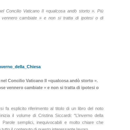
el Concilio Vaticano II «qualcosa andò storto ». Più
 vennero cambiate » e non si tratta di ipotesi o di
nel Concilio Vaticano II «qualcosa andò storto ».
se vennero cambiate » e non si tratta di ipotesi o
 fa esplicito riferimento al titolo di un libro del noto
izia il volume di Cristina Siccardi: “L’inverno della
. Parole semplici, inequivocabili e molto chiare che
utto il contenuto di questo interessante lavoro.