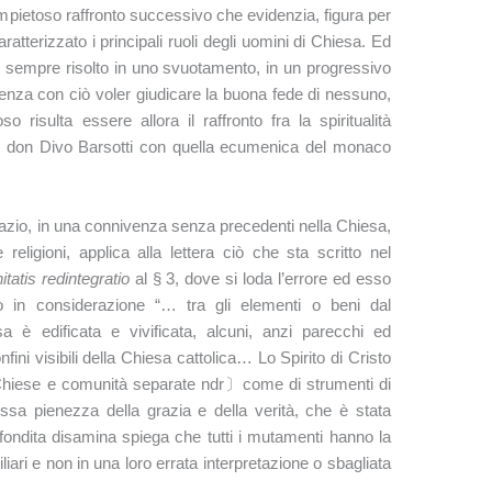
pietoso raffronto successivo che evidenzia, figura per
atterizzato i principali ruoli degli uomini di Chiesa. Ed
 sempre risolto in uno svuotamento, in un progressivo
nza con ciò voler giudicare la buona fede di nessuno,
 risulta essere allora il raffronto fra la spiritualità
n don Divo Barsotti con quella ecumenica del monaco
zio, in una connivenza senza precedenti nella Chiesa,
 religioni, applica alla lettera ciò che sta scritto nel
itatis redintegratio
al § 3, dove si loda l’errore ed esso
o in considerazione “… tra gli elementi o beni dal
 è edificata e vivificata, alcuni, anzi parecchi ed
nfini visibili della Chiesa cattolica… Lo Spirito di Cristo
e〔Chiese e comunità separate ndr〕come di strumenti di
essa pienezza della grazia e della verità, che è stata
ofondita disamina spiega che tutti i mutamenti hanno la
liari e non in una loro errata interpretazione o sbagliata