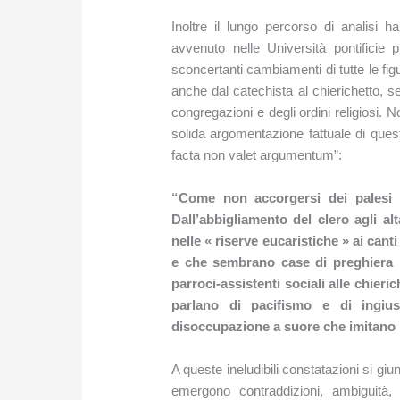
Inoltre il lungo percorso di analisi 
avvenuto nelle Università pontificie 
sconcertanti cambiamenti di tutte le fi
anche dal catechista al chierichetto, s
congregazioni e degli ordini religiosi. N
solida argomentazione fattuale di quest
facta non valet argumentum”:
“Come non accorgersi dei palesi m
Dall’abbigliamento del clero agli alt
nelle « riserve eucaristiche » ai cant
e che sembrano case di preghiera 
parroci-assistenti sociali alle chieri
parlano di pacifismo e di ingiust
disoccupazione a suore che imitano 
A queste ineludibili constatazioni si g
emergono contraddizioni, ambiguità,