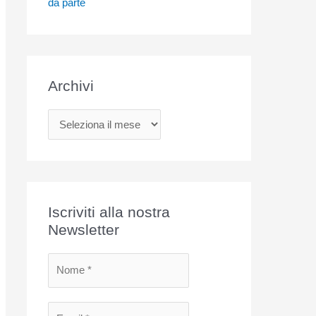
da parte
Archivi
A
r
c
h
i
Iscriviti alla nostra
v
Newsletter
i