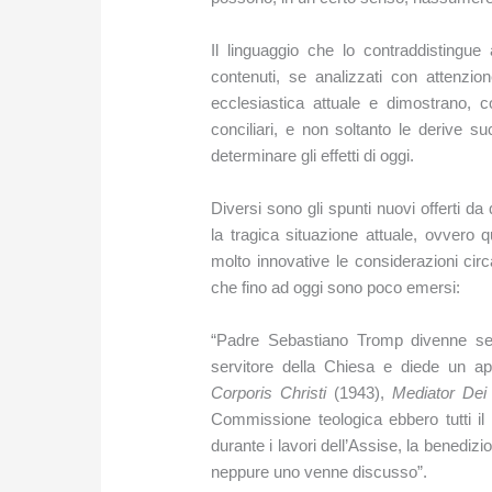
Il linguaggio che lo contraddistingue
contenuti, se analizzati con attenzi
ecclesiastica attuale e dimostrano, 
conciliari, e non soltanto le derive 
determinare gli effetti di oggi.
Diversi sono gli spunti nuovi offerti 
la tragica situazione attuale, ovvero q
molto innovative le considerazioni circa
che fino ad oggi sono poco emersi:
“Padre Sebastiano Tromp divenne segr
servitore della Chiesa e diede un ap
Corporis Christi
(1943),
Mediator De
Commissione teologica ebbero tutti il
durante i lavori dell’Assise, la benedizi
neppure uno venne discusso”.