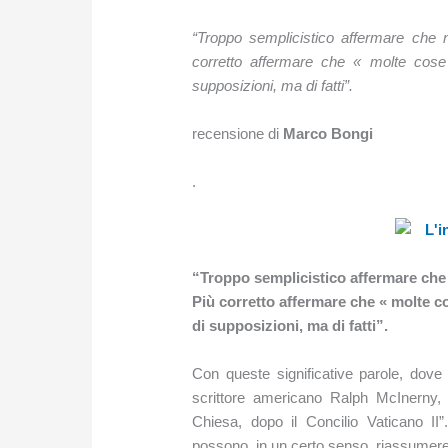
“Troppo semplicistico affermare che n
corretto affermare che « molte cose
supposizioni, ma di fatti”.
recensione di
Marco Bongi
.
“Troppo semplicistico affermare che 
Più corretto affermare che « molte co
di supposizioni, ma di fatti”.
Con queste significative parole, dove si
scrittore americano Ralph McInerny, in
Chiesa, dopo il Concilio Vaticano II”
possono, in un certo senso, riassumere t