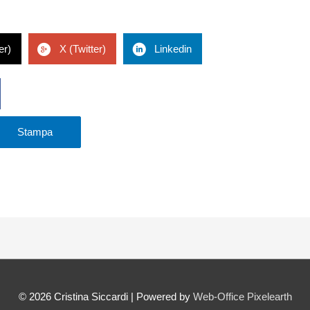
er)
X (Twitter)
Linkedin
Stampa
© 2026
Cristina Siccardi
| Powered by
Web-Office Pixelearth