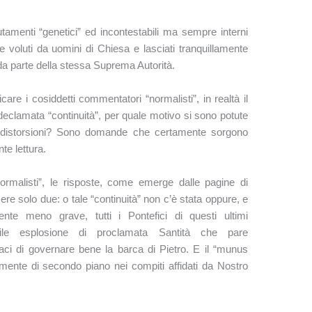
tamenti “genetici” ed incontestabili ma sempre interni
e voluti da uomini di Chiesa e lasciati tranquillamente
i da parte della stessa Suprema Autorità.
re i cosiddetti commentatori “normalisti”, in realtà il
eclamata “continuità”, per quale motivo si sono potute
distorsioni? Sono domande che certamente sorgono
te lettura.
ormalisti”, le risposte, come emerge dalle pagine di
re solo due: o tale “continuità” non c’è stata oppure, e
e meno grave, tutti i Pontefici di questi ultimi
dibile esplosione di proclamata Santità che pare
paci di governare bene la barca di Pietro. E il “munus
mente di secondo piano nei compiti affidati da Nostro