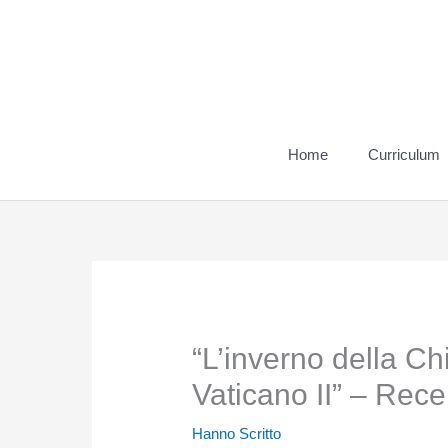
Vai
al
contenuto
Home
Curriculum
“L’inverno della Ch
Vaticano II” – Rec
Hanno Scritto