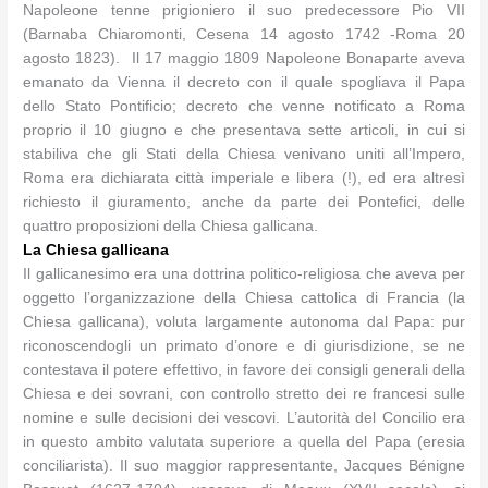
Napoleone tenne prigioniero il suo predecessore Pio VII
(Barnaba Chiaromonti, Cesena 14 agosto 1742 -Roma 20
agosto 1823). Il 17 maggio 1809 Napoleone Bonaparte aveva
emanato da Vienna il decreto con il quale spogliava il Papa
dello Stato Pontificio; decreto che venne notificato a Roma
proprio il 10 giugno e che presentava sette articoli, in cui si
stabiliva che gli Stati della Chiesa venivano uniti all’Impero,
Roma era dichiarata città imperiale e libera (!), ed era altresì
richiesto il giuramento, anche da parte dei Pontefici, delle
quattro proposizioni della Chiesa gallicana.
La Chiesa gallicana
Il gallicanesimo era una dottrina politico-religiosa che aveva per
oggetto l’organizzazione della Chiesa cattolica di Francia (la
Chiesa gallicana), voluta largamente autonoma dal Papa: pur
riconoscendogli un primato d’onore e di giurisdizione, se ne
contestava il potere effettivo, in favore dei consigli generali della
Chiesa e dei sovrani, con controllo stretto dei re francesi sulle
nomine e sulle decisioni dei vescovi. L’autorità del Concilio era
in questo ambito valutata superiore a quella del Papa (eresia
conciliarista). Il suo maggior rappresentante, Jacques Bénigne