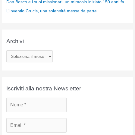
Don Bosco e i suoi missionari, un miracolo iniziato 150 anni fa
L’Inventio Crucis, una solennità messa da parte
Archivi
A
r
c
h
i
Iscriviti alla nostra Newsletter
v
i