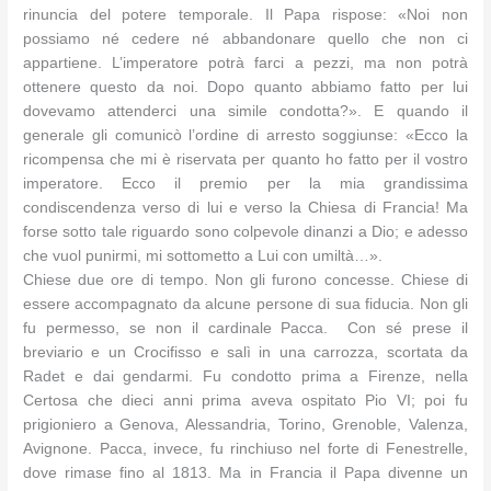
rinuncia del potere temporale. Il Papa rispose: «Noi non
possiamo né cedere né abbandonare quello che non ci
appartiene. L’imperatore potrà farci a pezzi, ma non potrà
ottenere questo da noi. Dopo quanto abbiamo fatto per lui
dovevamo attenderci una simile condotta?». E quando il
generale gli comunicò l’ordine di arresto soggiunse: «Ecco la
ricompensa che mi è riservata per quanto ho fatto per il vostro
imperatore. Ecco il premio per la mia grandissima
condiscendenza verso di lui e verso la Chiesa di Francia! Ma
forse sotto tale riguardo sono colpevole dinanzi a Dio; e adesso
che vuol punirmi, mi sottometto a Lui con umiltà…».
Chiese due ore di tempo. Non gli furono concesse. Chiese di
essere accompagnato da alcune persone di sua fiducia. Non gli
fu permesso, se non il cardinale Pacca. Con sé prese il
breviario e un Crocifisso e salì in una carrozza, scortata da
Radet e dai gendarmi. Fu condotto prima a Firenze, nella
Certosa che dieci anni prima aveva ospitato Pio VI; poi fu
prigioniero a Genova, Alessandria, Torino, Grenoble, Valenza,
Avignone. Pacca, invece, fu rinchiuso nel forte di Fenestrelle,
dove rimase fino al 1813. Ma in Francia il Papa divenne un