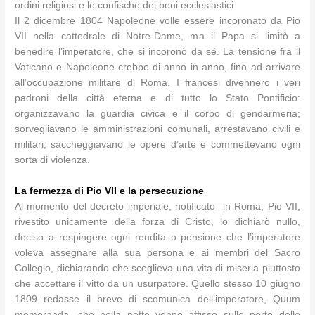
ordini religiosi e le confische dei beni ecclesiastici.
Il 2 dicembre 1804 Napoleone volle essere incoronato da Pio
VII nella cattedrale di Notre-Dame, ma il Papa si limitò a
benedire l’imperatore, che si incoronò da sé. La tensione fra il
Vaticano e Napoleone crebbe di anno in anno, fino ad arrivare
all’occupazione militare di Roma. I francesi divennero i veri
padroni della città eterna e di tutto lo Stato Pontificio:
organizzavano la guardia civica e il corpo di gendarmeria;
sorvegliavano le amministrazioni comunali, arrestavano civili e
militari; saccheggiavano le opere d’arte e commettevano ogni
sorta di violenza.
La fermezza di Pio VII e la persecuzione
Al momento del decreto imperiale, notificato in Roma, Pio VII,
rivestito unicamente della forza di Cristo, lo dichiarò nullo,
deciso a respingere ogni rendita o pensione che l’imperatore
voleva assegnare alla sua persona e ai membri del Sacro
Collegio, dichiarando che sceglieva una vita di miseria piuttosto
che accettare il vitto da un usurpatore. Quello stesso 10 giugno
1809 redasse il breve di scomunica dell’imperatore, Quum
memoranda, che nella notte venne affisso sulle porte delle