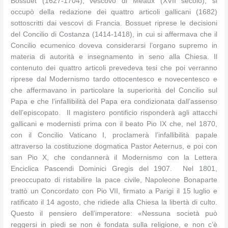
Bossuet (1627-1704), vescovo di Meaux (XVII secolo), si
occupò della redazione dei quattro articoli gallicani (1682)
sottoscritti dai vescovi di Francia. Bossuet riprese le decisioni
del Concilio di Costanza (1414-1418), in cui si affermava che il
Concilio ecumenico doveva considerarsi l’organo supremo in
materia di autorità e insegnamento in seno alla Chiesa. Il
contenuto dei quattro articoli prevedeva tesi che poi verranno
riprese dal Modernismo tardo ottocentesco e novecentesco e
che affermavano in particolare la superiorità del Concilio sul
Papa e che l’infallibilità del Papa era condizionata dall’assenso
dell’episcopato. Il magistero pontificio risponderà agli attacchi
gallicani e modernisti prima con il beato Pio IX che, nel 1870,
con il Concilio Vaticano I, proclamerà l’infallibilità papale
attraverso la costituzione dogmatica Pastor Aeternus, e poi con
san Pio X, che condannerà il Modernismo con la Lettera
Enciclica Pascendi Dominici Gregis del 1907. Nel 1801,
preoccupato di ristabilire la pace civile, Napoleone Bonaparte
trattò un Concordato con Pio VII, firmato a Parigi il 15 luglio e
ratificato il 14 agosto, che ridiede alla Chiesa la libertà di culto.
Questo il pensiero dell’imperatore: «Nessuna società può
reggersi in piedi se non è fondata sulla religione, e non c’è