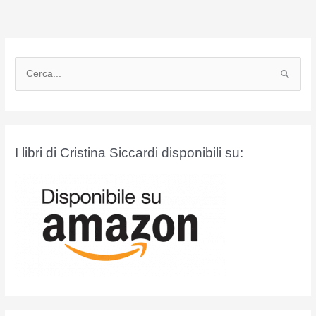
C
e
r
c
a
I libri di Cristina Siccardi disponibili su:
: