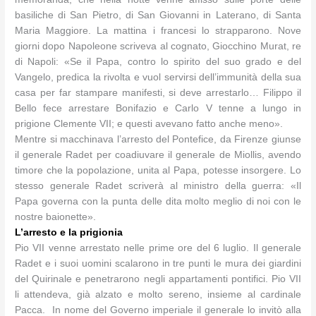
basiliche di San Pietro, di San Giovanni in Laterano, di Santa
Maria Maggiore. La mattina i francesi lo strapparono. Nove
giorni dopo Napoleone scriveva al cognato, Giocchino Murat, re
di Napoli: «Se il Papa, contro lo spirito del suo grado e del
Vangelo, predica la rivolta e vuol servirsi dell’immunità della sua
casa per far stampare manifesti, si deve arrestarlo… Filippo il
Bello fece arrestare Bonifazio e Carlo V tenne a lungo in
prigione Clemente VII; e questi avevano fatto anche meno».
Mentre si macchinava l’arresto del Pontefice, da Firenze giunse
il generale Radet per coadiuvare il generale de Miollis, avendo
timore che la popolazione, unita al Papa, potesse insorgere. Lo
stesso generale Radet scriverà al ministro della guerra: «Il
Papa governa con la punta delle dita molto meglio di noi con le
nostre baionette».
L’arresto e la prigionia
Pio VII venne arrestato nelle prime ore del 6 luglio. Il generale
Radet e i suoi uomini scalarono in tre punti le mura dei giardini
del Quirinale e penetrarono negli appartamenti pontifici. Pio VII
li attendeva, già alzato e molto sereno, insieme al cardinale
Pacca. In nome del Governo imperiale il generale lo invitò alla