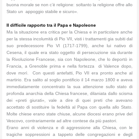
buona morale se non c’è religione: soltanto la religione offre allo
Stato un appoggio stabile e sicuro».
Il difficile rapporto tra il Papa e Napoleone
Ma la situazione era critica per la Chiesa e in particolare anche
per la stessa incolumità di Pio VII, visti i trattamenti gia subiti dal
suo predecessore Pio VI (1717-1799), anche lui nativo di
Cesena, il quale era stato oggetto di persecuzione sia durante
la Rivoluzione Francese, sia con Napoleone, che lo deportò in
Francia, a Grenoble prima e nella fortezza di Valence dopo,
dove morì. Con questi antefatti, Pio VII era pronto anche al
martirio. Era salito al soglio pontificio il 14 marzo 1800 e aveva
immediatamente concentrato la sua attenzione sullo stato di
profonda anarchia della Chiesa francese, dilaniata dallo scisma
dei «preti giurati», vale a dire di quei preti che avevano
accettato di sostituire la fedeltà al Papa con quella allo Stato.
Molte chiese erano state chiuse, alcune diocesi erano prive del
Vescovo, contrariamente ad altre contese da più pastori.
Erano anni di violenza e di aggressione alla Chiesa, con le
tragiche soppressioni a tappeto delle congregazioni e degli