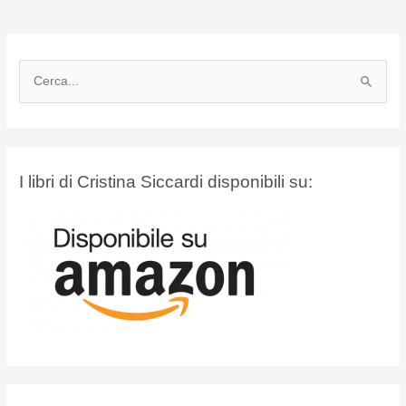
C
e
r
c
a
I libri di Cristina Siccardi disponibili su:
: