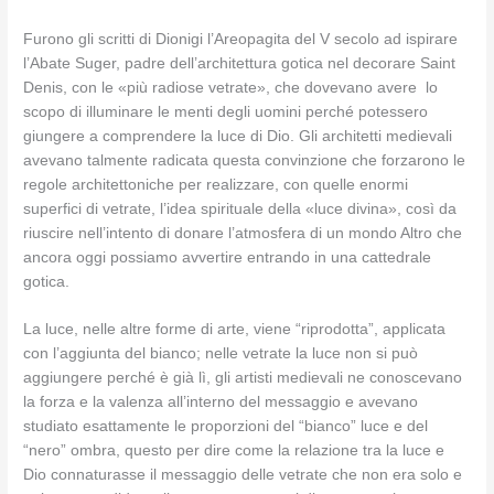
Furono gli scritti di Dionigi l’Areopagita del V secolo ad ispirare
l’Abate Suger, padre dell’architettura gotica nel decorare Saint
Denis, con le «più radiose vetrate», che dovevano avere lo
scopo di illuminare le menti degli uomini perché potessero
giungere a comprendere la luce di Dio. Gli architetti medievali
avevano talmente radicata questa convinzione che forzarono le
regole architettoniche per realizzare, con quelle enormi
superfici di vetrate, l’idea spirituale della «luce divina», così da
riuscire nell’intento di donare l’atmosfera di un mondo Altro che
ancora oggi possiamo avvertire entrando in una cattedrale
gotica.
La luce, nelle altre forme di arte, viene “riprodotta”, applicata
con l’aggiunta del bianco; nelle vetrate la luce non si può
aggiungere perché è già lì, gli artisti medievali ne conoscevano
la forza e la valenza all’interno del messaggio e avevano
studiato esattamente le proporzioni del “bianco” luce e del
“nero” ombra, questo per dire come la relazione tra la luce e
Dio connaturasse il messaggio delle vetrate che non era solo e