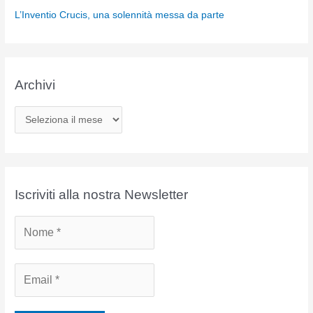
L’Inventio Crucis, una solennità messa da parte
Archivi
A
r
c
h
i
Iscriviti alla nostra Newsletter
v
i