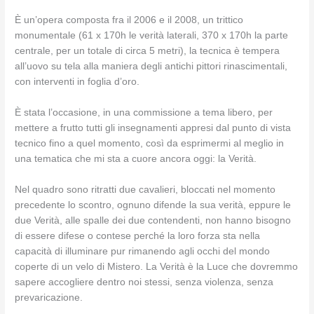
È un’opera composta fra il 2006 e il 2008, un trittico
monumentale (61 x 170h le verità laterali, 370 x 170h la parte
centrale, per un totale di circa 5 metri), la tecnica è tempera
all’uovo su tela alla maniera degli antichi pittori rinascimentali,
con interventi in foglia d’oro.
È stata l’occasione, in una commissione a tema libero, per
mettere a frutto tutti gli insegnamenti appresi dal punto di vista
tecnico fino a quel momento, così da esprimermi al meglio in
una tematica che mi sta a cuore ancora oggi: la Verità.
Nel quadro sono ritratti due cavalieri, bloccati nel momento
precedente lo scontro, ognuno difende la sua verità, eppure le
due Verità, alle spalle dei due contendenti, non hanno bisogno
di essere difese o contese perché la loro forza sta nella
capacità di illuminare pur rimanendo agli occhi del mondo
coperte di un velo di Mistero. La Verità è la Luce che dovremmo
sapere accogliere dentro noi stessi, senza violenza, senza
prevaricazione.