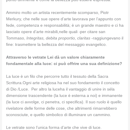
Ammiro molto un artista recentemente scomparso, Piotr
Merkury, che nelle sue opere d’arte lavorava per l’appunto con
fede, competenza e responsabilità; è un grande maestro e ci ha
lasciato opere d’arte mirabili,nelle quali -per citare san
Tommaso,
Integritas, debita proportio, claritas
-raggiungevano il
fine: trasmettere la bellezza del messaggio evangelico.
Attraverso le vetrate Lei dà un valore chiaramente
fondamentale alla luce: ci può offrire una sua definizione?
La luce è un filo che percorre tutto il tessuto della Sacra
Scrittura.Ogni arte religiosa ha nel suo fondamento il concetto
di Dio /Luce. Per altro la luceha il vantaggio di unire in séla
dimensione trascendente (la luce è esterna a noi) e immanente
(la luce ci avvolge, ci penetra, ci specifica). Il suo ruolo è quello
rivelatore delle forme delle cose, che altrimenti rimarrebbero
sconosciute, e quello simbolico di illuminare un cammino.
Le vetrate sono l’unica forma d’arte che vive di luce.