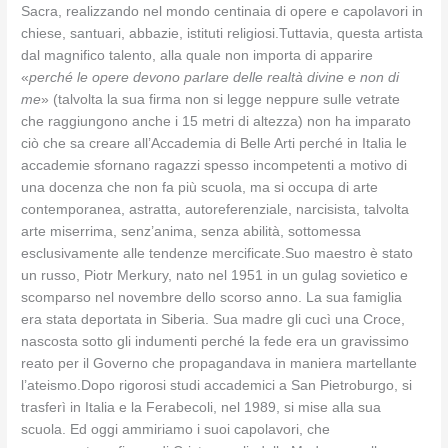
Sacra, realizzando nel mondo centinaia di opere e capolavori in
chiese, santuari, abbazie, istituti religiosi.Tuttavia, questa artista
dal magnifico talento, alla quale non importa di apparire
«
perché le opere devono parlare delle realtà divine e non di
me
» (talvolta la sua firma non si legge neppure sulle vetrate
che raggiungono anche i 15 metri di altezza) non ha imparato
ciò che sa creare all’Accademia di Belle Arti perché in Italia le
accademie sfornano ragazzi spesso incompetenti a motivo di
una docenza che non fa più scuola, ma si occupa di arte
contemporanea, astratta, autoreferenziale, narcisista, talvolta
arte miserrima, senz’anima, senza abilità, sottomessa
esclusivamente alle tendenze mercificate.Suo maestro è stato
un russo, Piotr Merkury, nato nel 1951 in un gulag sovietico e
scomparso nel novembre dello scorso anno. La sua famiglia
era stata deportata in Siberia. Sua madre gli cucì una Croce,
nascosta sotto gli indumenti perché la fede era un gravissimo
reato per il Governo che propagandava in maniera martellante
l’ateismo.Dopo rigorosi studi accademici a San Pietroburgo, si
trasferì in Italia e la Ferabecoli, nel 1989, si mise alla sua
scuola. Ed oggi ammiriamo i suoi capolavori, che