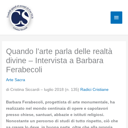
Vai
al
Men
contenuto
princ
Quando l’arte parla delle realtà
divine – Intervista a Barbara
Ferabecoli
Arte Sacra
di Cristina Siccardi – luglio 2018 (n. 135)
Radici Cristiane
Barbara Ferabecoli, progettista di arte monumentale, ha
realizzato nel mondo centinaia di opere e capolavori
presso chiese, santuari, abbazie e istituti religiosi.
Nonostante un percorso di studi di tutto rispetto, ciò che
sa creare lo deve, in buona parte, oltre che alla propria