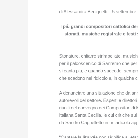
di Alessandra Benignetti – 5 settembr
I più grandi compositori cattolici de
stonati, musiche registrate e test
Stonature, chitarre strimpellate, musich
per il palcoscenico di Sanremo che per 
si canta più, e quando succede, sempr
che scadono nel ridicolo e, in qualche 
A denunciare una situazione che da anni è
autorevoli del settore. Esperti e direttori
riuniti nel convegno dei Compositori d
Italiana Santa Cecilia, le cui critiche su
da Sandro Cappelletto in un articolo ap
“Cantare la
liturgia
non significa alliet