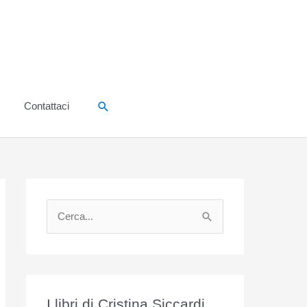
Cerca
Contattaci
C
e
r
c
a
I libri di Cristina Siccardi