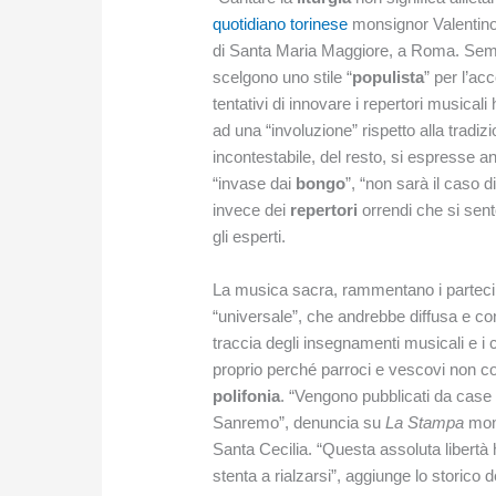
quotidiano torinese
monsignor Valentino 
di Santa Maria Maggiore, a Roma. Sempre
scelgono uno stile “
populista
” per l’a
tentativi di innovare i repertori musical
ad una “involuzione” rispetto alla tradiz
incontestabile, del resto, si espresse a
“invase dai
bongo
”, “non sarà il caso 
invece dei
repertori
orrendi che si sent
gli esperti.
La musica sacra, rammentano i partecip
“universale”, che andrebbe diffusa e co
traccia degli insegnamenti musicali e 
proprio perché parroci e vescovi non co
polifonia
. “Vengono pubblicati da case 
Sanremo”, denuncia su
La Stampa
mons
Santa Cecilia. “Questa assoluta libertà 
stenta a rialzarsi”, aggiunge lo storico 