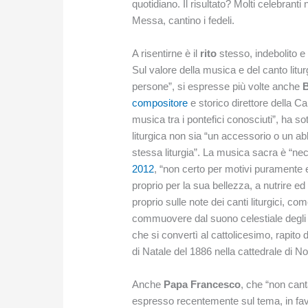
quotidiano. Il risultato? Molti celebrant
Messa, cantino i fedeli.
A risentirne è il
rito
stesso, indebolito e
Sul valore della musica e del canto liturg
persone”, si espresse più volte anche
B
compositore
e storico direttore della C
musica tra i pontefici conosciuti”, ha so
liturgica non sia “un accessorio o un ab
stessa liturgia”. La musica sacra è “ne
2012
, “non certo per motivi puramente 
proprio per la sua bellezza, a nutrire e
proprio sulle note dei canti liturgici, co
commuovere dal suono celestiale degli i
che si convertì al cattolicesimo, rapito
di Natale del 1886 nella cattedrale di N
Anche
Papa Francesco
, che “non can
espresso recentemente sul tema, in favo