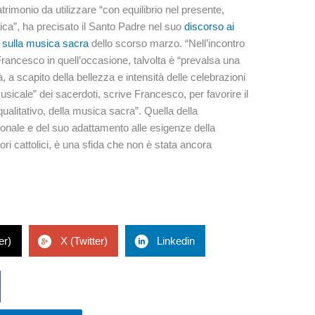
trimonio da utilizzare “con equilibrio nel presente,
gica”, ha precisato il Santo Padre nel suo
discorso ai
e sulla musica sacra
dello scorso marzo. “Nell’incontro
ncesco in quell’occasione, talvolta è “prevalsa una
à, a scapito della bellezza e intensità delle celebrazioni
musicale” dei sacerdoti, scrive Francesco, per favorire il
ualitativo, della musica sacra”. Quella della
ionale e del suo adattamento alle esigenze della
ri cattolici, è una sfida che non è stata ancora
er)
X (Twitter)
Linkedin