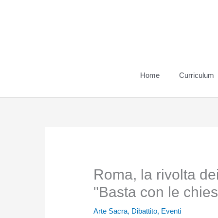
Vai
al
contenuto
Home
Curriculum
Roma, la rivolta dei
"Basta con le chie
Arte Sacra
,
Dibattito
,
Eventi