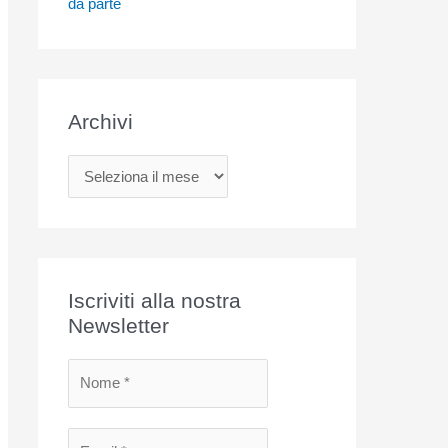
da parte
Archivi
A
r
c
h
i
Iscriviti alla nostra
v
Newsletter
i