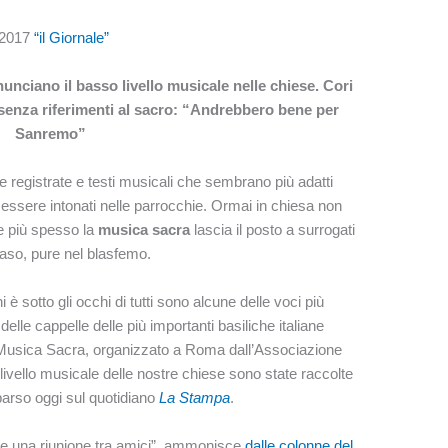
e 2017
“il Giornale”
nunciano il basso livello musicale nelle chiese. Cori
i senza riferimenti al sacro: “Andrebbero bene per
Sanremo”
e registrate e testi musicali che sembrano più adatti
essere intonati nelle parrocchie. Ormai in chiesa non
e più spesso la
musica sacra
lascia il posto a surrogati
caso, pure nel blasfemo.
 sotto gli occhi di tutti sono alcune delle voci più
 delle cappelle delle più importanti basiliche italiane
i Musica Sacra, organizzato a Roma dall’Associazione
l livello musicale delle nostre chiese sono state raccolte
parso oggi sul quotidiano
La Stampa
.
are una riunione tra amici”, ammonisce
dalle colonne del