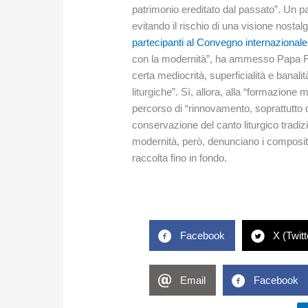
patrimonio ereditato dal passato”. Un pa
evitando il rischio di una visione nostal
partecipanti al Convegno internazional
con la modernità”, ha ammesso Papa Fra
certa mediocrità, superficialità e banalit
liturgiche”. Sì, allora, alla “formazione 
percorso di “rinnovamento, soprattutto q
conservazione del canto liturgico tradiz
modernità, però, denunciano i composito
raccolta fino in fondo.
Facebook
X (Twitt
Email
Facebook