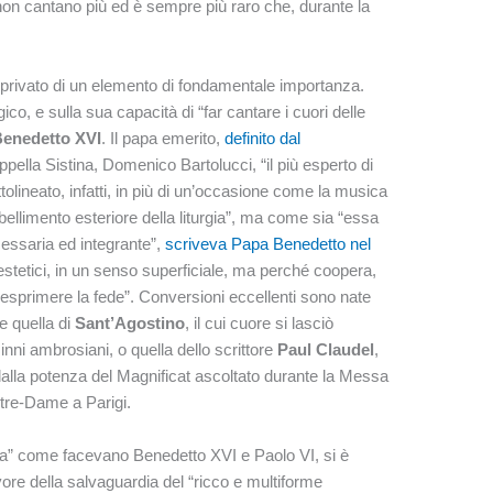
i non cantano più ed è sempre più raro che, durante la
 privato di un elemento di fondamentale importanza.
ico, e sulla sua capacità di “far cantare i cuori delle
enedetto XVI
. Il papa emerito,
definito dal
appella Sistina, Domenico Bartolucci, “il più esperto di
ttolineato, infatti, in più di un’occasione come la musica
bellimento esteriore della liturgia”, ma come sia “essa
cessaria ed integrante”,
scriveva Papa Benedetto nel
estetici, in un senso superficiale, ma perché coopera,
d esprimere la fede”. Conversioni eccellenti sono nate
me quella di
Sant’Agostino
, il cui cuore si lasciò
nni ambrosiani, o quella dello scrittore
Paul Claudel
,
 dalla potenza del Magnificat ascoltato durante la Messa
otre-Dame a Parigi.
ta” come facevano Benedetto XVI e Paolo VI, si è
re della salvaguardia del “ricco e multiforme