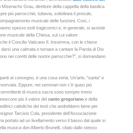
Miserachs Grau, direttore della cappella della basilica
 più parrocchie, tuttavia, sottolinea il presule,
ccompagnamento musicale delle funzioni. Così, i
i hanno spesso esiti tragicomici e, in generale, si assiste
ione musicale della Chiesa, sul cui valore
nche il Concilio Vaticano II. Insomma, con le chiese
di darsi una calmata e tornare a cantare la Parola di Dio
ono nei coretti delle nostre parrocchie?”, si domandano
anti al convegno, è una cosa seria. Un’arte, “santa” e
nservata. Eppure, nei seminari non c’è quasi più
i committenti di musica sacra sono sempre meno
noscono più il valore del
canto gregoriano
e della
editrici cattoliche dei testi che andrebbero bene per
ignor Tarcisio Cola, presidente dell’Associazione
ha portato ad un livellamento verso il basso dal quale si
della musica don Alberto Brunelli, citato dallo stesso