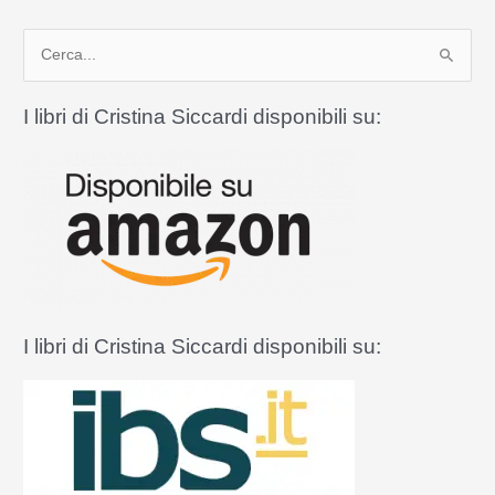
diede
C
origine
a
e
“Babbo
r
I libri di Cristina Siccardi disponibili su:
Natale”
c
a
:
I libri di Cristina Siccardi disponibili su: