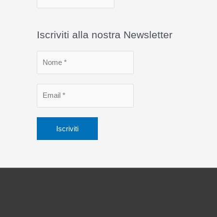
r
c
Iscriviti alla nostra Newsletter
h
i
v
i