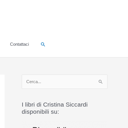
Cerca
Contattaci
C
e
r
I libri di Cristina Siccardi
c
disponibili su:
a
: