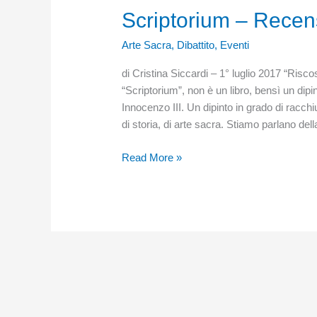
Scriptorium – Recens
Arte Sacra
,
Dibattito
,
Eventi
di Cristina Siccardi – 1° luglio 2017 “Risc
“Scriptorium”, non è un libro, bensì un dip
Innocenzo III. Un dipinto in grado di racchi
di storia, di arte sacra. Stiamo parlano dell
Scriptorium
Read More »
–
Recensioni.
Rubrica
quindicinale