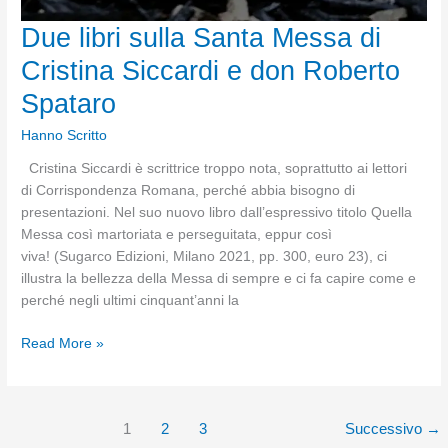
Due libri sulla Santa Messa di
Cristina Siccardi e don Roberto
Spataro
Hanno Scritto
Cristina Siccardi è scrittrice troppo nota, soprattutto ai lettori
di Corrispondenza Romana, perché abbia bisogno di
presentazioni. Nel suo nuovo libro dall’espressivo titolo Quella
Messa così martoriata e perseguitata, eppur così
viva! (Sugarco Edizioni, Milano 2021, pp. 300, euro 23), ci
illustra la bellezza della Messa di sempre e ci fa capire come e
perché negli ultimi cinquant’anni la
Due
Read More »
libri
sulla
Santa
1
2
3
Successivo
→
Messa