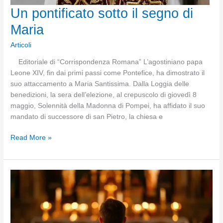
Un pontificato sotto il segno di
Maria
Articoli
Editoriale di “Corrispondenza Romana” L’agostiniano papa
Leone XIV, fin dai primi passi come Pontefice, ha dimostrato il
suo attaccamento a Maria Santissima. Dalla Loggia delle
benedizioni, la sera dell’elezione, al crepuscolo di giovedì 8
maggio, Solennità della Madonna di Pompei, ha affidato il suo
mandato di successore di san Pietro, la chiesa e
Un
Read More »
pontificato
sotto
il
segno
di
Maria