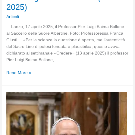
2025)
Articoli
Lanzo, 17 aprile 2025, il Professor Pier Luigi Baima Bollone
al Saccello delle Suore Albertine. Foto: Professoressa Franca
Giusti «Per la scienza la questione è aperta, ma l’autenticità
del Sacro Lino è ipotesi fondata e plausibile», questo aveva
dichiarato al settimanale «Credere» (13 aprile 2025) il professor
Pier Luigi Baima Bollone,
Pier
Read More »
Luigi
Baima
Bollone
(1937-
2025)