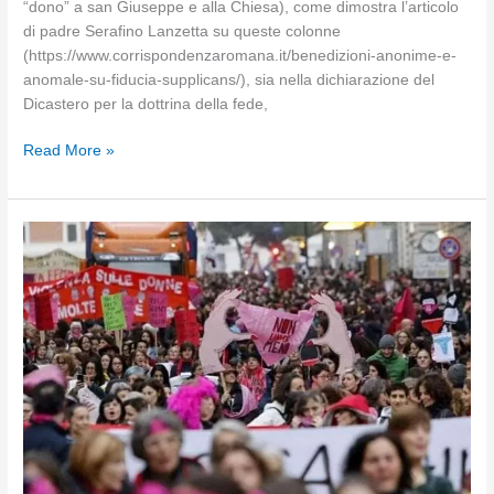
“dono” a san Giuseppe e alla Chiesa), come dimostra l’articolo
di padre Serafino Lanzetta su queste colonne
(https://www.corrispondenzaromana.it/benedizioni-anonime-e-
anomale-su-fiducia-supplicans/), sia nella dichiarazione del
Dicastero per la dottrina della fede,
Il
Read More »
peccato
mortale
è
un
diritto?