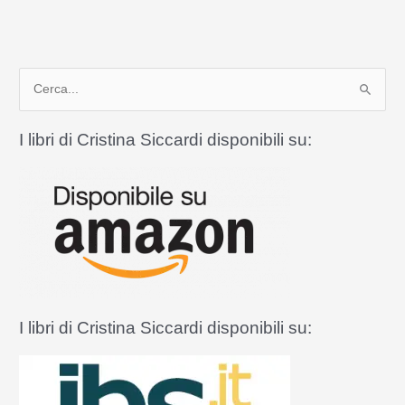
di
Cristina
Siccardi
e
C
don
Roberto
e
Spataro
r
I libri di Cristina Siccardi disponibili su:
c
a
:
I libri di Cristina Siccardi disponibili su: