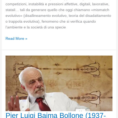
competizioni, instabilità e pressioni affettive, digitali, lavorative,
statali… tali da generare quello che oggi chiamano «mismatch
evolutivo» (disallineamento evolutivo, teoria del disadattamento
o trappola evolutiva), fenomeno che si verifica quando
l’ambiente e la società di una specie
Mismatch
Read More »
evolutivo
oppure
vivere
come
persone
Pier Luigi Baima Bollone (1937-