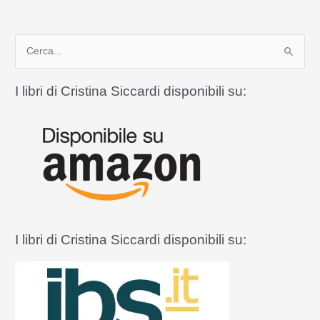
allo
«Spirito
C
di
Abu
e
Dhabi»
r
I libri di Cristina Siccardi disponibili su:
c
a
:
I libri di Cristina Siccardi disponibili su: