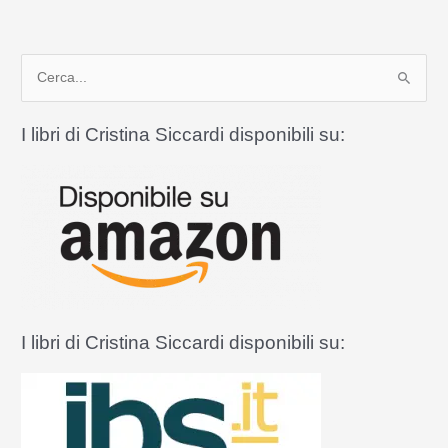
un’intera
famiglia
polacca
C
e
r
I libri di Cristina Siccardi disponibili su:
c
a
:
I libri di Cristina Siccardi disponibili su: