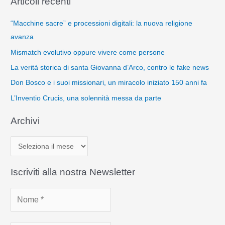
Articoli recenti
“Macchine sacre” e processioni digitali: la nuova religione
avanza
Mismatch evolutivo oppure vivere come persone
La verità storica di santa Giovanna d’Arco, contro le fake news
Don Bosco e i suoi missionari, un miracolo iniziato 150 anni fa
L’Inventio Crucis, una solennità messa da parte
Archivi
A
r
c
Iscriviti alla nostra Newsletter
h
i
v
i