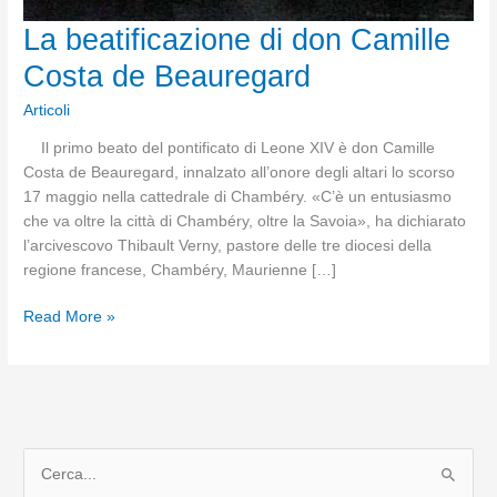
La beatificazione di don Camille
Costa de Beauregard
Articoli
Il primo beato del pontificato di Leone XIV è don Camille
Costa de Beauregard, innalzato all’onore degli altari lo scorso
17 maggio nella cattedrale di Chambéry. «C’è un entusiasmo
che va oltre la città di Chambéry, oltre la Savoia», ha dichiarato
l’arcivescovo Thibault Verny, pastore delle tre diocesi della
regione francese, Chambéry, Maurienne […]
La
Read More »
beatificazione
di
don
Camille
Costa
C
de
Beauregard
e