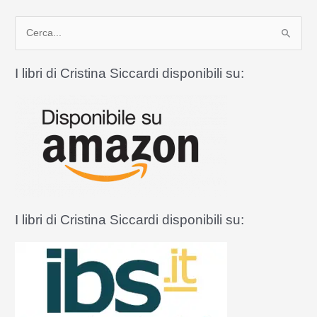
anche
C
papa
Francesco
e
non
r
I libri di Cristina Siccardi disponibili su:
chiuderà
c
il
a
Giubileo
:
I libri di Cristina Siccardi disponibili su: