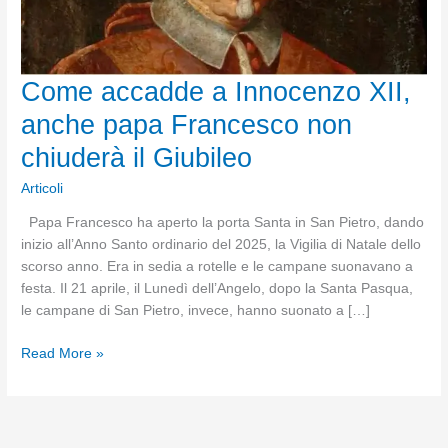
Come accadde a Innocenzo XII,
anche papa Francesco non
chiuderà il Giubileo
Articoli
Papa Francesco ha aperto la porta Santa in San Pietro, dando
inizio all’Anno Santo ordinario del 2025, la Vigilia di Natale dello
scorso anno. Era in sedia a rotelle e le campane suonavano a
festa. Il 21 aprile, il Lunedì dell’Angelo, dopo la Santa Pasqua,
le campane di San Pietro, invece, hanno suonato a […]
Come
Read More »
accadde
a
Innocenzo
XII,